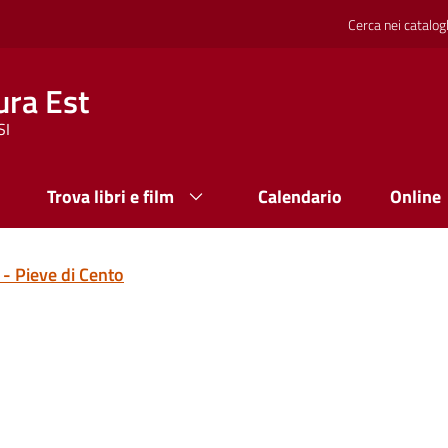
Cerca nei catalog
ura Est
SI
Trova libri e film
Calendario
Online
 - Pieve di Cento