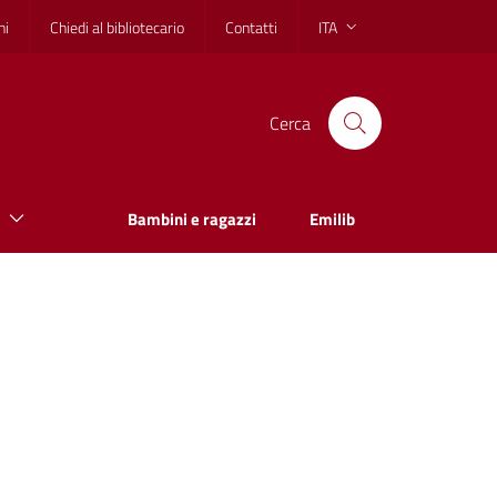
hi
Chiedi al bibliotecario
Contatti
ITA
Cerca
Bambini e ragazzi
Emilib