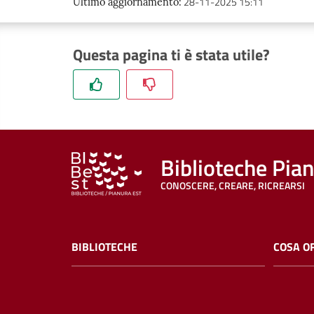
28-11-2025 15:11
Ultimo aggiornamento
:
Questa pagina ti è stata utile?
Biblioteche Pia
CONOSCERE, CREARE, RICREARSI
BIBLIOTECHE
COSA O