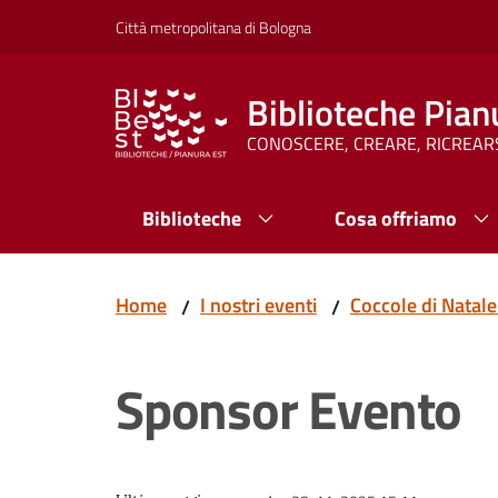
Vai al contenuto
Vai alla navigazione
Vai al footer
Città metropolitana di Bologna
Biblioteche Pian
CONOSCERE, CREARE, RICREAR
Biblioteche
Cosa offriamo
Home
I nostri eventi
Coccole di Natale
/
/
Sponsor Evento