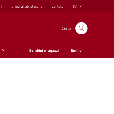
hi
Chiedi al bibliotecario
Contatti
ITA
Cerca
Bambini e ragazzi
Emilib