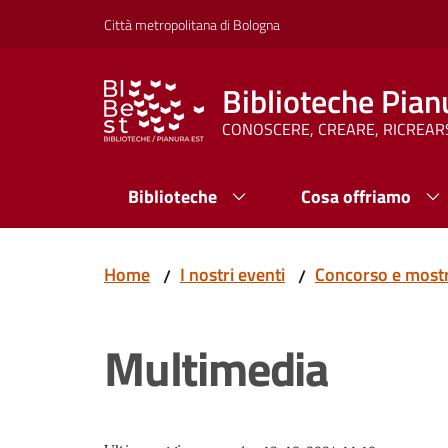
Vai al contenuto
Vai alla navigazione
Vai al footer
Città metropolitana di Bologna
Biblioteche Pian
CONOSCERE, CREARE, RICREAR
Biblioteche
Cosa offriamo
Home
I nostri eventi
Concorso e mostra
/
/
Multimedia