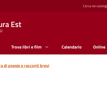
Cerca nei catalog
ura Est
SI
Trova libri e film
Calendario
Online
 di poesie e racconti brevi