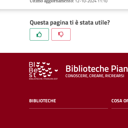
12-10-2024 11:10
Ultimo aggiornamento
:
Questa pagina ti è stata utile?
Biblioteche Pia
CONOSCERE, CREARE, RICREARSI
BIBLIOTECHE
COSA O