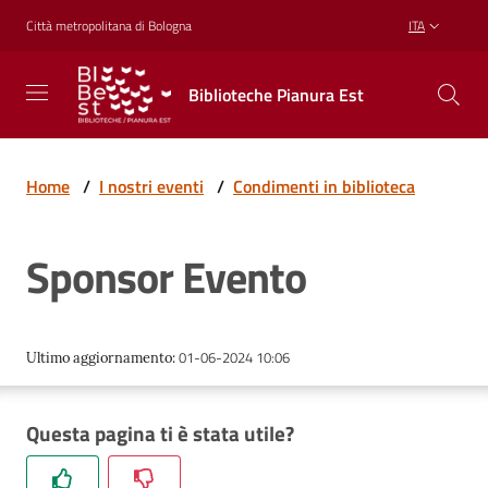
Vai al contenuto
Vai alla navigazione
Vai al footer
Città metropolitana di Bologna
ITA
Biblioteche
Biblioteche Pianura Est
Pianura
Est
CONOSCERE,
CREARE,
Home
/
I nostri eventi
/
Condimenti in biblioteca
RICREARSI
Sponsor Evento
Biblioteche
01-06-2024 10:06
Ultimo aggiornamento
:
Cosa
offriamo
Questa pagina ti è stata utile?