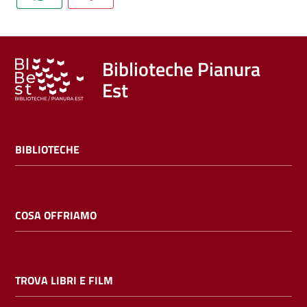
Trova
libri
e
film
Biblioteche Pianura
Est
Calendario
Online
BIBLIOTECHE
COSA OFFRIAMO
Bambini
e
TROVA LIBRI E FILM
ragazzi