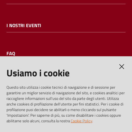
I NOSTRI EVENTI
FAQ
Usiamo i cookie
AMMINISTRAZIONE TRASPARENTE
Questo sito utilizza i cookie tecnici di navigazione e di sessione per
garantire un miglior servizio di navigazione del sito, e cookies analitici per
I dati personali pubblicati sono riutilizzabili solo alle condizioni
raccogliere informazioni sull'uso del sito da parte degli utenti. Utilizza
previste dalla direttiva comunitaria 2003/98/CE e dal d.lgs.
anche cookies di profilazione dell'utente per fini statistici. Per i cookie di
profilazione puoi decidere se abilitarli o meno cliccando sul pulsante
36/2006
'Impostazioni'. Per saperne di più, su come disabilitare i cookies oppure
abilitarne solo alcuni, consulta la nostra
Cookie Policy
.