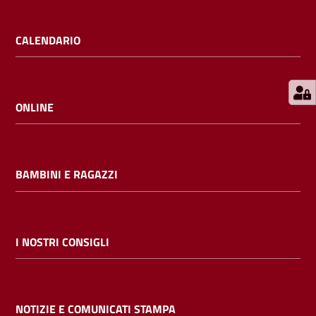
E
m
CALENDARIO
i
l
i
b
ONLINE
BAMBINI E RAGAZZI
Cerca nei
cataloghi
Chiedi al
I NOSTRI CONSIGLI
bibliotecario
Contatti
NOTIZIE E COMUNICATI STAMPA