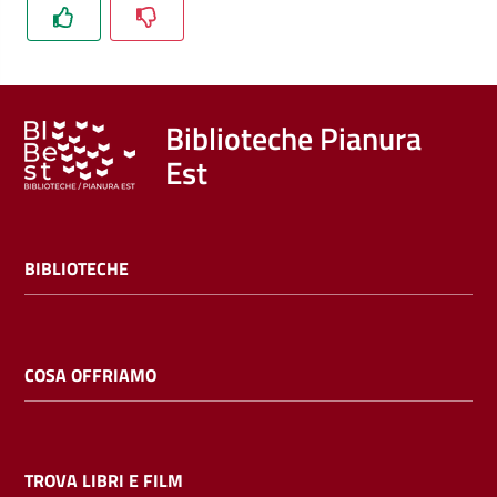
Trova
libri
e
film
Biblioteche Pianura
Est
Calendario
Online
BIBLIOTECHE
COSA OFFRIAMO
Bambini
e
ragazzi
TROVA LIBRI E FILM