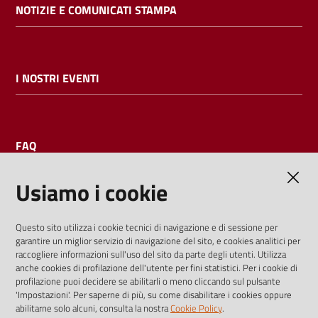
NOTIZIE E COMUNICATI STAMPA
I NOSTRI EVENTI
FAQ
Usiamo i cookie
AMMINISTRAZIONE TRASPARENTE
Questo sito utilizza i cookie tecnici di navigazione e di sessione per
garantire un miglior servizio di navigazione del sito, e cookies analitici per
I dati personali pubblicati sono riutilizzabili solo alle condizioni
raccogliere informazioni sull'uso del sito da parte degli utenti. Utilizza
previste dalla direttiva comunitaria 2003/98/CE e dal d.lgs.
anche cookies di profilazione dell'utente per fini statistici. Per i cookie di
profilazione puoi decidere se abilitarli o meno cliccando sul pulsante
36/2006
'Impostazioni'. Per saperne di più, su come disabilitare i cookies oppure
abilitarne solo alcuni, consulta la nostra
Cookie Policy
.