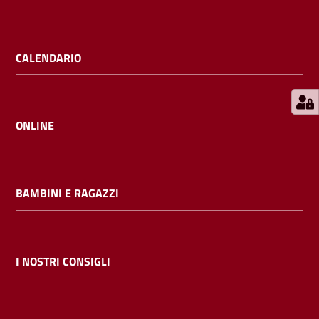
E
m
i
CALENDARIO
l
i
b
ONLINE
Cerca nei
BAMBINI E RAGAZZI
cataloghi
Chiedi al
bibliotecario
I NOSTRI CONSIGLI
Contatti