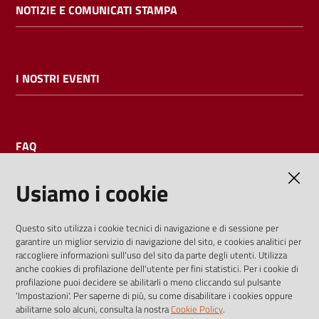
NOTIZIE E COMUNICATI STAMPA
I NOSTRI EVENTI
FAQ
Usiamo i cookie
AMMINISTRAZIONE TRASPARENTE
Questo sito utilizza i cookie tecnici di navigazione e di sessione per
garantire un miglior servizio di navigazione del sito, e cookies analitici per
I dati personali pubblicati sono riutilizzabili solo alle condizioni
raccogliere informazioni sull'uso del sito da parte degli utenti. Utilizza
previste dalla direttiva comunitaria 2003/98/CE e dal d.lgs.
anche cookies di profilazione dell'utente per fini statistici. Per i cookie di
profilazione puoi decidere se abilitarli o meno cliccando sul pulsante
36/2006
'Impostazioni'. Per saperne di più, su come disabilitare i cookies oppure
abilitarne solo alcuni, consulta la nostra
Cookie Policy
.