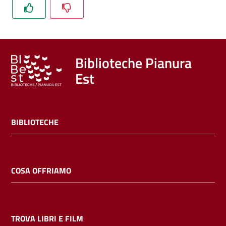
Trova
libri
e
film
Biblioteche Pianura
Est
Calendario
Online
BIBLIOTECHE
COSA OFFRIAMO
Bambini
e
ragazzi
TROVA LIBRI E FILM