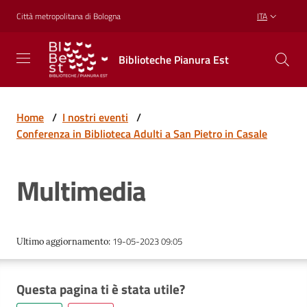
Vai al contenuto
Vai alla navigazione
Vai al footer
Città metropolitana di Bologna
ITA
Biblioteche
Biblioteche Pianura Est
Pianura
Est
CONOSCERE,
CREARE,
Home
/
I nostri eventi
/
RICREARSI
Conferenza in Biblioteca Adulti a San Pietro in Casale
Multimedia
Biblioteche
Cosa
19-05-2023 09:05
Ultimo aggiornamento
:
offriamo
Questa pagina ti è stata utile?