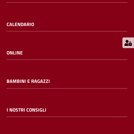
E
m
i
CALENDARIO
l
i
b
ONLINE
Cerca nei
BAMBINI E RAGAZZI
cataloghi
Chiedi al
bibliotecario
I NOSTRI CONSIGLI
Contatti