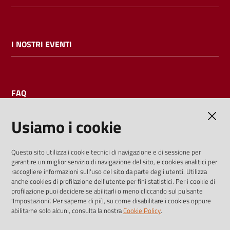
I NOSTRI EVENTI
FAQ
Usiamo i cookie
AMMINISTRAZIONE TRASPARENTE
Questo sito utilizza i cookie tecnici di navigazione e di sessione per
garantire un miglior servizio di navigazione del sito, e cookies analitici per
I dati personali pubblicati sono riutilizzabili solo alle condizioni
raccogliere informazioni sull'uso del sito da parte degli utenti. Utilizza
previste dalla direttiva comunitaria 2003/98/CE e dal d.lgs.
anche cookies di profilazione dell'utente per fini statistici. Per i cookie di
profilazione puoi decidere se abilitarli o meno cliccando sul pulsante
36/2006
'Impostazioni'. Per saperne di più, su come disabilitare i cookies oppure
abilitarne solo alcuni, consulta la nostra
Cookie Policy
.