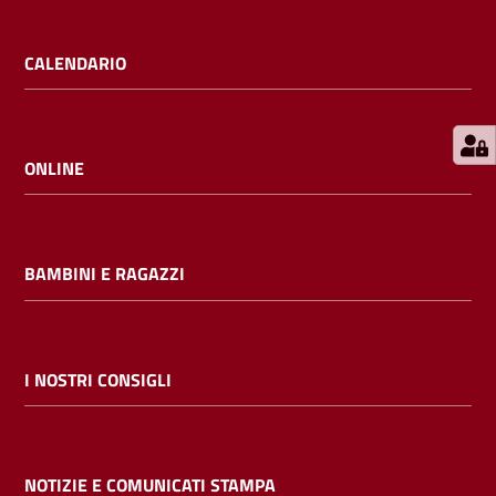
E
m
CALENDARIO
i
l
i
b
ONLINE
BAMBINI E RAGAZZI
Cerca nei
cataloghi
Chiedi al
I NOSTRI CONSIGLI
bibliotecario
Contatti
NOTIZIE E COMUNICATI STAMPA