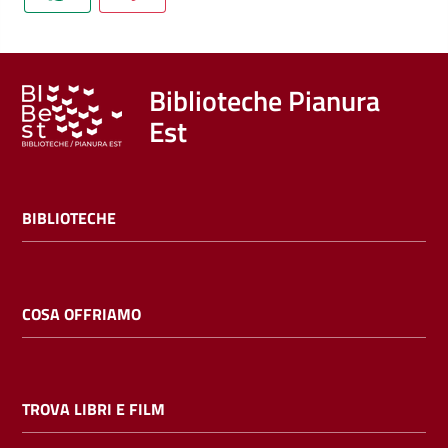
Trova
libri
e
film
Biblioteche Pianura
Est
Calendario
Online
BIBLIOTECHE
COSA OFFRIAMO
Bambini
e
TROVA LIBRI E FILM
ragazzi