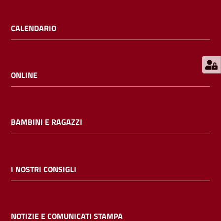
E
m
CALENDARIO
i
l
i
b
ONLINE
BAMBINI E RAGAZZI
Cerca nei
cataloghi
Chiedi al
I NOSTRI CONSIGLI
bibliotecario
Contatti
NOTIZIE E COMUNICATI STAMPA