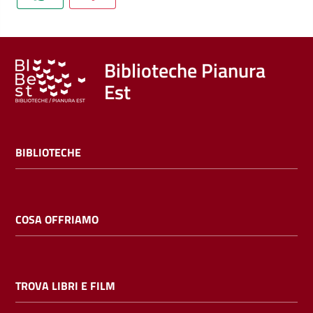
Trova
libri
e
film
Biblioteche Pianura
Est
Calendario
Online
BIBLIOTECHE
COSA OFFRIAMO
Bambini
e
TROVA LIBRI E FILM
ragazzi