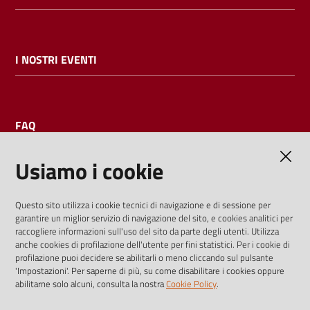
I NOSTRI EVENTI
FAQ
Usiamo i cookie
AMMINISTRAZIONE TRASPARENTE
Questo sito utilizza i cookie tecnici di navigazione e di sessione per
garantire un miglior servizio di navigazione del sito, e cookies analitici per
I dati personali pubblicati sono riutilizzabili solo alle condizioni
raccogliere informazioni sull'uso del sito da parte degli utenti. Utilizza
previste dalla direttiva comunitaria 2003/98/CE e dal d.lgs.
anche cookies di profilazione dell'utente per fini statistici. Per i cookie di
profilazione puoi decidere se abilitarli o meno cliccando sul pulsante
36/2006
'Impostazioni'. Per saperne di più, su come disabilitare i cookies oppure
abilitarne solo alcuni, consulta la nostra
Cookie Policy
.