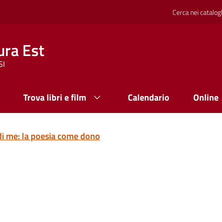
Cerca nei catalog
ura Est
SI
Trova libri e film
Calendario
Online
di me: la poesia come dono