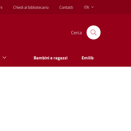
hi
Chiedi al bibliotecario
Contatti
ITA
Cerca
Bambini e ragazzi
Emilib