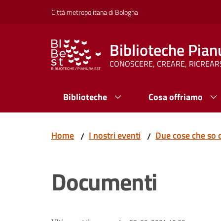
Vai al contenuto
Vai alla navigazione
Vai al footer
Città metropolitana di Bologna
Biblioteche Pian
CONOSCERE, CREARE, RICREAR
Biblioteche
Cosa offriamo
Home
I nostri eventi
Due cose che so 
/
/
Documenti