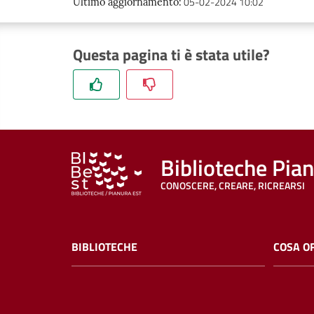
05-02-2024 10:02
Ultimo aggiornamento
:
Questa pagina ti è stata utile?
Biblioteche Pia
CONOSCERE, CREARE, RICREARSI
BIBLIOTECHE
COSA O