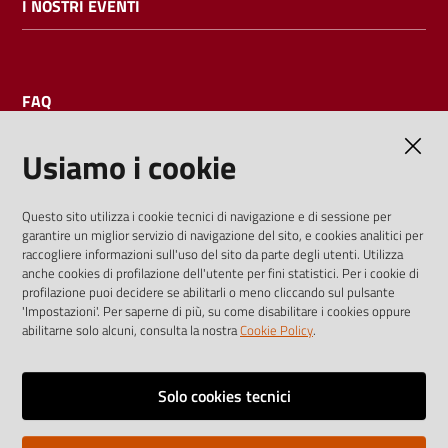
I NOSTRI EVENTI
FAQ
Usiamo i cookie
AMMINISTRAZIONE TRASPARENTE
Questo sito utilizza i cookie tecnici di navigazione e di sessione per
garantire un miglior servizio di navigazione del sito, e cookies analitici per
I dati personali pubblicati sono riutilizzabili solo alle condizioni
raccogliere informazioni sull'uso del sito da parte degli utenti. Utilizza
previste dalla direttiva comunitaria 2003/98/CE e dal d.lgs.
anche cookies di profilazione dell'utente per fini statistici. Per i cookie di
profilazione puoi decidere se abilitarli o meno cliccando sul pulsante
36/2006
'Impostazioni'. Per saperne di più, su come disabilitare i cookies oppure
abilitarne solo alcuni, consulta la nostra
Cookie Policy
.
Vai alla pagina
Media policy
Solo cookies tecnici
Note legali