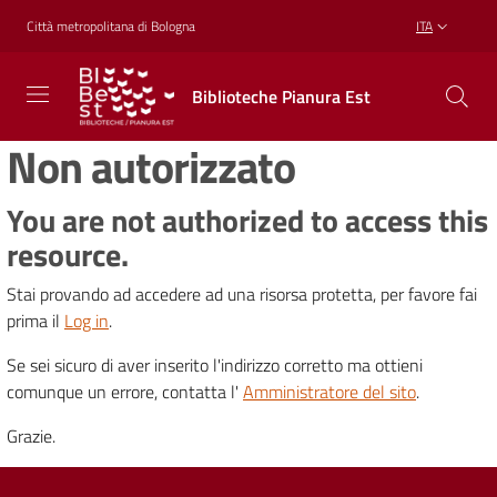
Vai al contenuto
Vai alla navigazione
Vai al footer
Città metropolitana di Bologna
ITA
Biblioteche
Biblioteche Pianura Est
Pianura
Est
Non autorizzato
CONOSCERE,
CREARE,
RICREARSI
You are not authorized to access this
resource.
Stai provando ad accedere ad una risorsa protetta, per favore fai
Biblioteche
prima il
Log in
.
Se sei sicuro di aver inserito l'indirizzo corretto ma ottieni
Cosa
comunque un errore, contatta l'
Amministratore del sito
.
offriamo
Grazie.