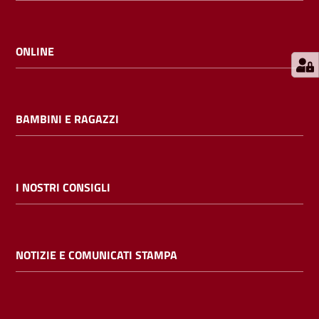
E
m
i
ONLINE
l
i
b
BAMBINI E RAGAZZI
Cerca nei
I NOSTRI CONSIGLI
cataloghi
Chiedi al
NOTIZIE E COMUNICATI STAMPA
bibliotecario
Contatti