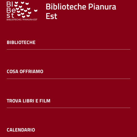
Trova
Biblioteche Pianura
libri
Est
e
film
BIBLIOTECHE
Calendario
Online
COSA OFFRIAMO
TROVA LIBRI E FILM
Bambini
e
ragazzi
CALENDARIO