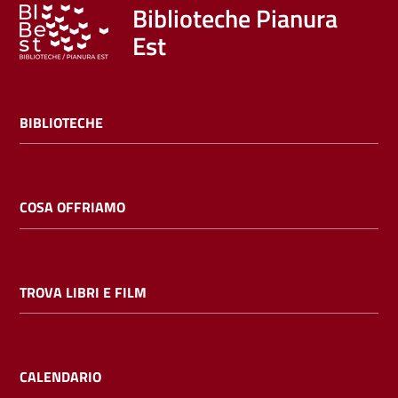
Trova
Biblioteche Pianura
libri
Est
e
film
BIBLIOTECHE
Calendario
Online
COSA OFFRIAMO
TROVA LIBRI E FILM
Bambini
e
ragazzi
CALENDARIO