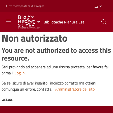
Vai al contenuto
Vai alla navigazione
Vai al footer
Città metropolitana di Bologna
ITA
Biblioteche
Biblioteche Pianura Est
Pianura
Est
Non autorizzato
CONOSCERE,
CREARE,
RICREARSI
You are not authorized to access this
resource.
Stai provando ad accedere ad una risorsa protetta, per favore fai
Biblioteche
prima il
Log in
.
Se sei sicuro di aver inserito l'indirizzo corretto ma ottieni
Cosa
comunque un errore, contatta l'
Amministratore del sito
.
offriamo
Grazie.