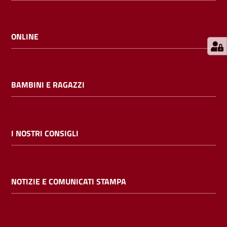
E
m
i
ONLINE
l
i
b
BAMBINI E RAGAZZI
Cerca nei
I NOSTRI CONSIGLI
cataloghi
Chiedi al
NOTIZIE E COMUNICATI STAMPA
bibliotecario
Contatti