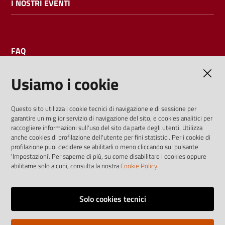
I NOSTRI EVENTI
FAQ
Usiamo i cookie
AMMINISTRAZIONE TRASPARENTE
Questo sito utilizza i cookie tecnici di navigazione e di sessione per
garantire un miglior servizio di navigazione del sito, e cookies analitici per
I dati personali pubblicati sono riutilizzabili solo alle condizioni
raccogliere informazioni sull'uso del sito da parte degli utenti. Utilizza
previste dalla direttiva comunitaria 2003/98/CE e dal d.lgs.
anche cookies di profilazione dell'utente per fini statistici. Per i cookie di
profilazione puoi decidere se abilitarli o meno cliccando sul pulsante
36/2006
'Impostazioni'. Per saperne di più, su come disabilitare i cookies oppure
abilitarne solo alcuni, consulta la nostra
Cookie Policy
.
Vai alla pagina
Media policy
Solo cookies tecnici
Note legali