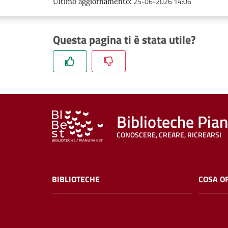
25-06-2026 14:06
Ultimo aggiornamento
:
Questa pagina ti è stata utile?
Biblioteche Pia
CONOSCERE, CREARE, RICREARSI
BIBLIOTECHE
COSA O