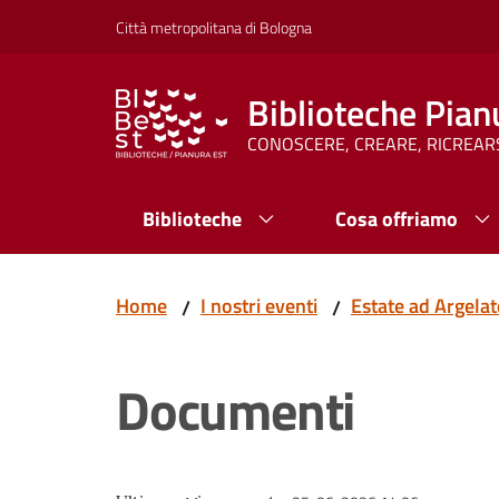
Vai al contenuto
Vai alla navigazione
Vai al footer
Città metropolitana di Bologna
Biblioteche Pian
CONOSCERE, CREARE, RICREAR
Biblioteche
Cosa offriamo
Home
I nostri eventi
Estate ad Argela
/
/
Documenti