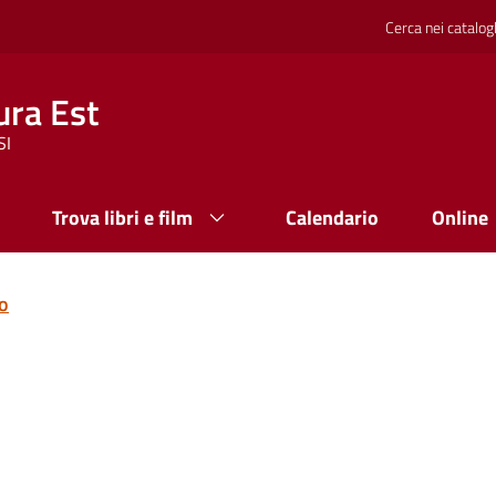
Cerca nei catalog
ura Est
SI
Trova libri e film
Calendario
Online
to