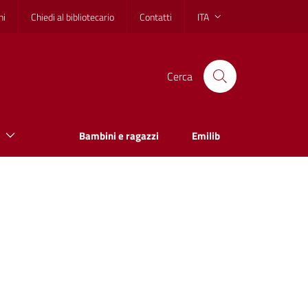
hi
Chiedi al bibliotecario
Contatti
ITA
Cerca
Bambini e ragazzi
Emilib