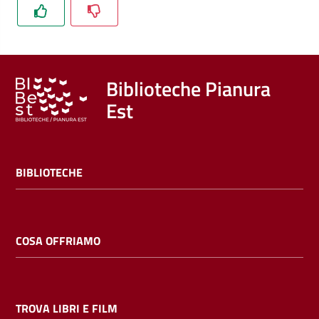
Trova
libri
e
film
Biblioteche Pianura
Est
Calendario
Online
BIBLIOTECHE
COSA OFFRIAMO
Bambini
e
ragazzi
TROVA LIBRI E FILM