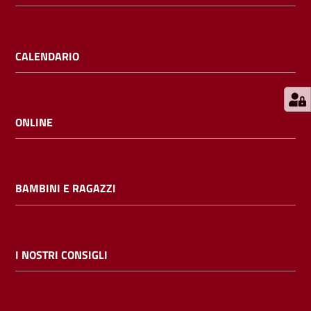
E
m
i
CALENDARIO
l
i
b
ONLINE
Cerca nei
BAMBINI E RAGAZZI
cataloghi
Chiedi al
bibliotecario
I NOSTRI CONSIGLI
Contatti