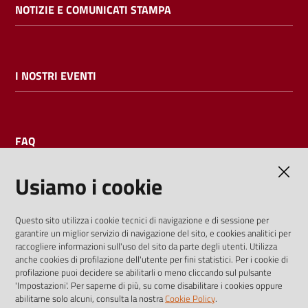
NOTIZIE E COMUNICATI STAMPA
I NOSTRI EVENTI
FAQ
Usiamo i cookie
AMMINISTRAZIONE TRASPARENTE
Questo sito utilizza i cookie tecnici di navigazione e di sessione per
garantire un miglior servizio di navigazione del sito, e cookies analitici per
I dati personali pubblicati sono riutilizzabili solo alle condizioni
raccogliere informazioni sull'uso del sito da parte degli utenti. Utilizza
previste dalla direttiva comunitaria 2003/98/CE e dal d.lgs.
anche cookies di profilazione dell'utente per fini statistici. Per i cookie di
profilazione puoi decidere se abilitarli o meno cliccando sul pulsante
36/2006
'Impostazioni'. Per saperne di più, su come disabilitare i cookies oppure
abilitarne solo alcuni, consulta la nostra
Cookie Policy
.