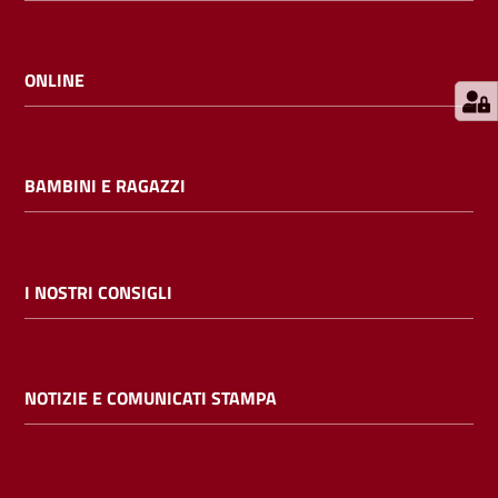
E
m
i
ONLINE
l
i
b
BAMBINI E RAGAZZI
Cerca nei
I NOSTRI CONSIGLI
cataloghi
Chiedi al
NOTIZIE E COMUNICATI STAMPA
bibliotecario
Contatti