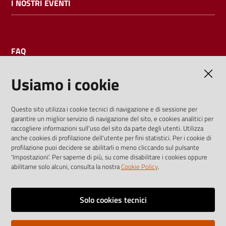
I NOSTRI EVENTI
FAQ
Usiamo i cookie
AMMINISTRAZIONE TRASPARENTE
Questo sito utilizza i cookie tecnici di navigazione e di sessione per
garantire un miglior servizio di navigazione del sito, e cookies analitici per
I dati personali pubblicati sono riutilizzabili solo alle condizioni
raccogliere informazioni sull'uso del sito da parte degli utenti. Utilizza
previste dalla direttiva comunitaria 2003/98/CE e dal d.lgs.
anche cookies di profilazione dell'utente per fini statistici. Per i cookie di
profilazione puoi decidere se abilitarli o meno cliccando sul pulsante
36/2006
'Impostazioni'. Per saperne di più, su come disabilitare i cookies oppure
abilitarne solo alcuni, consulta la nostra
Cookie Policy
.
Vai alla pagina
Media policy
Solo cookies tecnici
Note legali