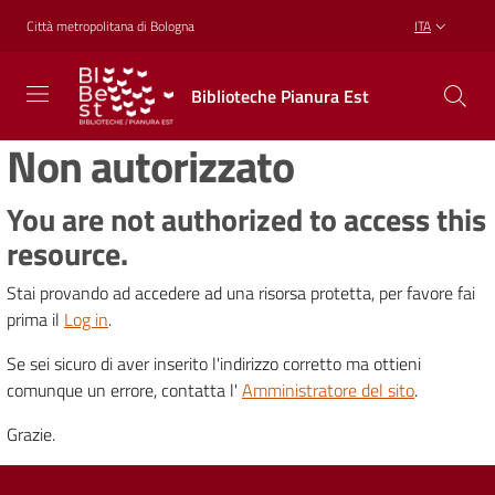
Vai al contenuto
Vai alla navigazione
Vai al footer
Città metropolitana di Bologna
ITA
Biblioteche
Biblioteche Pianura Est
Pianura
Est
Non autorizzato
CONOSCERE,
CREARE,
RICREARSI
You are not authorized to access this
resource.
Stai provando ad accedere ad una risorsa protetta, per favore fai
Biblioteche
prima il
Log in
.
Se sei sicuro di aver inserito l'indirizzo corretto ma ottieni
Cosa
comunque un errore, contatta l'
Amministratore del sito
.
offriamo
Grazie.