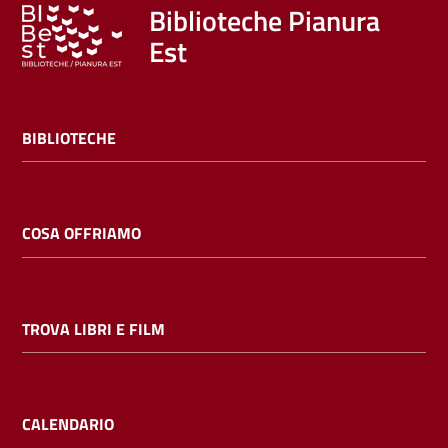
Trova
Biblioteche Pianura
libri
Est
e
film
BIBLIOTECHE
Calendario
Online
COSA OFFRIAMO
TROVA LIBRI E FILM
Bambini
e
ragazzi
CALENDARIO