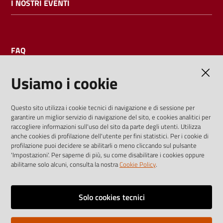
I NOSTRI EVENTI
FAQ
Usiamo i cookie
AMMINISTRAZIONE TRASPARENTE
Questo sito utilizza i cookie tecnici di navigazione e di sessione per
garantire un miglior servizio di navigazione del sito, e cookies analitici per
I dati personali pubblicati sono riutilizzabili solo alle condizioni
raccogliere informazioni sull'uso del sito da parte degli utenti. Utilizza
previste dalla direttiva comunitaria 2003/98/CE e dal d.lgs.
anche cookies di profilazione dell'utente per fini statistici. Per i cookie di
profilazione puoi decidere se abilitarli o meno cliccando sul pulsante
36/2006
'Impostazioni'. Per saperne di più, su come disabilitare i cookies oppure
abilitarne solo alcuni, consulta la nostra
Cookie Policy
.
Vai alla pagina
Media policy
Solo cookies tecnici
Note legali