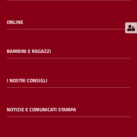
E
m
i
ONLINE
l
i
b
BAMBINI E RAGAZZI
Cerca nei
I NOSTRI CONSIGLI
cataloghi
Chiedi al
NOTIZIE E COMUNICATI STAMPA
bibliotecario
Contatti