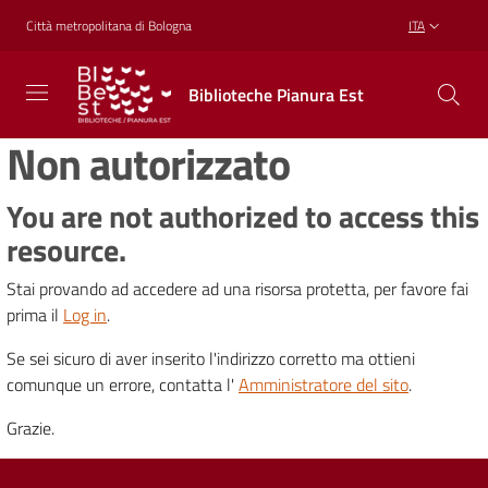
Vai al contenuto
Vai alla navigazione
Vai al footer
Città metropolitana di Bologna
ITA
Biblioteche
Biblioteche Pianura Est
Pianura
Est
Non autorizzato
CONOSCERE,
CREARE,
RICREARSI
You are not authorized to access this
resource.
Stai provando ad accedere ad una risorsa protetta, per favore fai
Biblioteche
prima il
Log in
.
Se sei sicuro di aver inserito l'indirizzo corretto ma ottieni
Cosa
comunque un errore, contatta l'
Amministratore del sito
.
offriamo
Grazie.