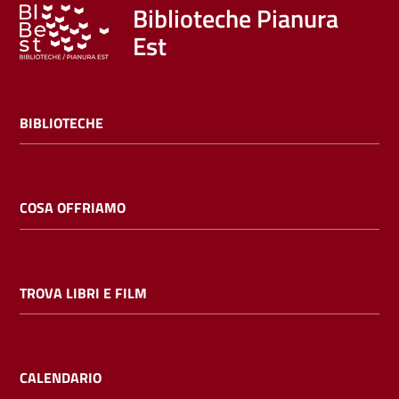
Trova
Biblioteche Pianura
libri
Est
e
film
BIBLIOTECHE
Calendario
Online
COSA OFFRIAMO
TROVA LIBRI E FILM
Bambini
e
ragazzi
CALENDARIO