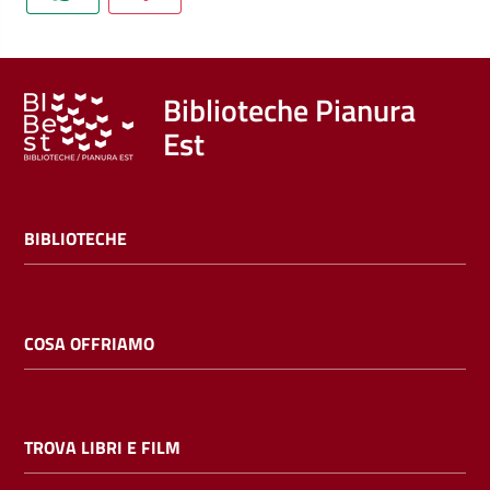
Trova
libri
e
film
Biblioteche Pianura
Est
Calendario
Online
BIBLIOTECHE
COSA OFFRIAMO
Bambini
e
TROVA LIBRI E FILM
ragazzi