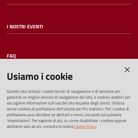
I NOSTRI EVENTI
FAQ
Usiamo i cookie
AMMINISTRAZIONE TRASPARENTE
Questo sito utilizza i cookie tecnici di navigazione e di sessione per
garantire un miglior servizio di navigazione del sito, e cookies analitici per
I dati personali pubblicati sono riutilizzabili solo alle condizioni
raccogliere informazioni sull'uso del sito da parte degli utenti. Utilizza
previste dalla direttiva comunitaria 2003/98/CE e dal d.lgs.
anche cookies di profilazione dell'utente per fini statistici. Per i cookie di
profilazione puoi decidere se abilitarli o meno cliccando sul pulsante
36/2006
'Impostazioni'. Per saperne di più, su come disabilitare i cookies oppure
abilitarne solo alcuni, consulta la nostra
Cookie Policy
.