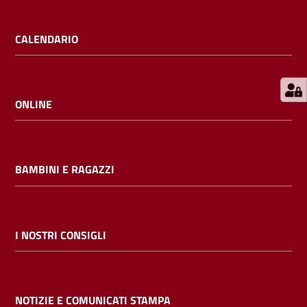
E
m
CALENDARIO
i
l
i
b
ONLINE
BAMBINI E RAGAZZI
Cerca nei
cataloghi
Chiedi al
I NOSTRI CONSIGLI
bibliotecario
Contatti
NOTIZIE E COMUNICATI STAMPA