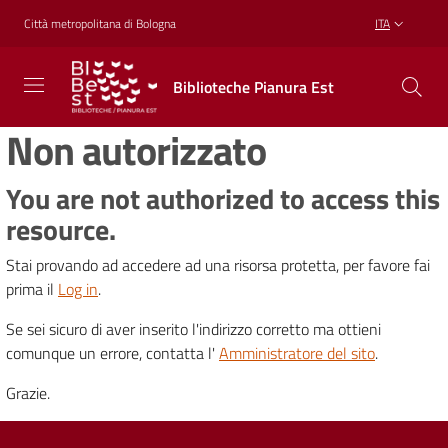
Vai al contenuto
Vai alla navigazione
Vai al footer
Città metropolitana di Bologna
ITA
Biblioteche
Biblioteche Pianura Est
Pianura
Est
Non autorizzato
CONOSCERE,
CREARE,
RICREARSI
You are not authorized to access this
resource.
Stai provando ad accedere ad una risorsa protetta, per favore fai
Biblioteche
prima il
Log in
.
Se sei sicuro di aver inserito l'indirizzo corretto ma ottieni
Cosa
comunque un errore, contatta l'
Amministratore del sito
.
offriamo
Grazie.