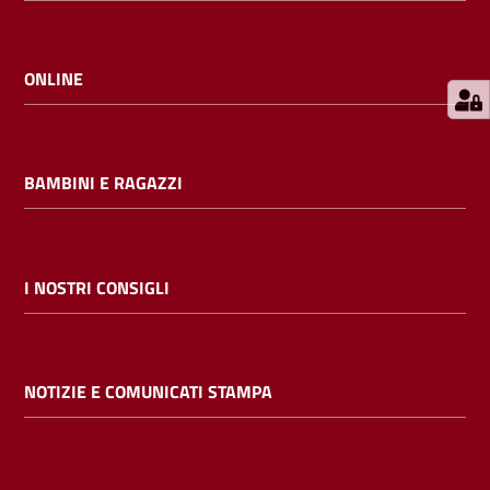
E
m
i
ONLINE
l
i
b
BAMBINI E RAGAZZI
Cerca nei
I NOSTRI CONSIGLI
cataloghi
Chiedi al
NOTIZIE E COMUNICATI STAMPA
bibliotecario
Contatti