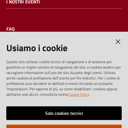
I NOSTRI EVENTI
FAQ
Usiamo i cookie
AMMINISTRAZIONE TRASPARENTE
Questo sito utilizza i cookie tecnici di navigazione e di sessione per
garantire un miglior servizio di navigazione del sito, e cookies analitici per
I dati personali pubblicati sono riutilizzabili solo alle condizioni
raccogliere informazioni sull'uso del sito da parte degli utenti. Utilizza
previste dalla direttiva comunitaria 2003/98/CE e dal d.lgs.
anche cookies di profilazione dell'utente per fini statistici. Per i cookie di
profilazione puoi decidere se abilitarli o meno cliccando sul pulsante
36/2006
'Impostazioni'. Per saperne di più, su come disabilitare i cookies oppure
abilitarne solo alcuni, consulta la nostra
Cookie Policy
.
Vai alla pagina
Media policy
Solo cookies tecnici
Note legali