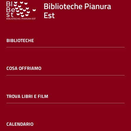
Trova
Biblioteche Pianura
libri
Est
e
film
BIBLIOTECHE
Calendario
Online
COSA OFFRIAMO
TROVA LIBRI E FILM
Bambini
e
ragazzi
CALENDARIO