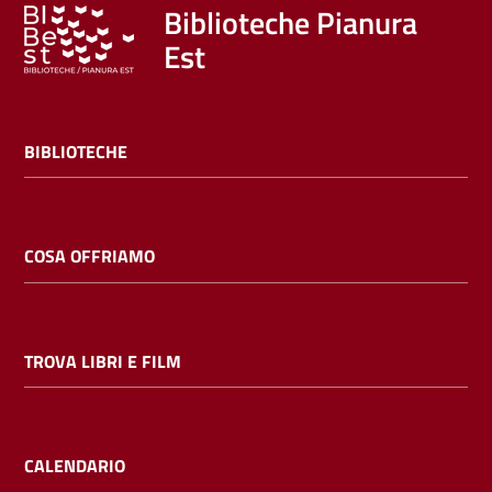
Trova
Biblioteche Pianura
libri
Est
e
film
BIBLIOTECHE
Calendario
Online
COSA OFFRIAMO
TROVA LIBRI E FILM
Bambini
e
ragazzi
CALENDARIO