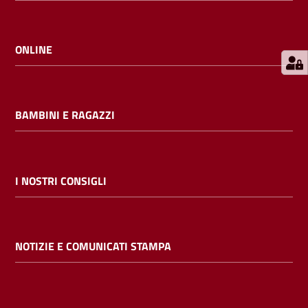
E
m
i
ONLINE
l
i
b
BAMBINI E RAGAZZI
Cerca nei
I NOSTRI CONSIGLI
cataloghi
Chiedi al
NOTIZIE E COMUNICATI STAMPA
bibliotecario
Contatti