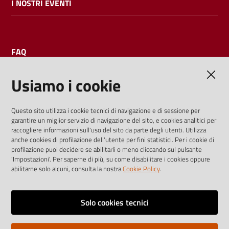
I NOSTRI EVENTI
FAQ
Usiamo i cookie
AMMINISTRAZIONE TRASPARENTE
Questo sito utilizza i cookie tecnici di navigazione e di sessione per
garantire un miglior servizio di navigazione del sito, e cookies analitici per
I dati personali pubblicati sono riutilizzabili solo alle condizioni
raccogliere informazioni sull'uso del sito da parte degli utenti. Utilizza
previste dalla direttiva comunitaria 2003/98/CE e dal d.lgs.
anche cookies di profilazione dell'utente per fini statistici. Per i cookie di
profilazione puoi decidere se abilitarli o meno cliccando sul pulsante
36/2006
'Impostazioni'. Per saperne di più, su come disabilitare i cookies oppure
abilitarne solo alcuni, consulta la nostra
Cookie Policy
.
Vai alla pagina
Media policy
Solo cookies tecnici
Note legali