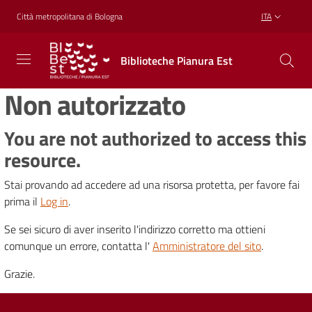
Vai al contenuto
Vai alla navigazione
Vai al footer
Città metropolitana di Bologna
ITA
Biblioteche
Biblioteche Pianura Est
Pianura
Est
Non autorizzato
CONOSCERE,
CREARE,
RICREARSI
You are not authorized to access this
resource.
Stai provando ad accedere ad una risorsa protetta, per favore fai
Biblioteche
prima il
Log in
.
Se sei sicuro di aver inserito l'indirizzo corretto ma ottieni
Cosa
comunque un errore, contatta l'
Amministratore del sito
.
offriamo
Grazie.