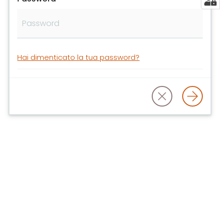
libri
e
film
Calendario
Hai dimenticato la tua password?
Online
Bambini
e
ragazzi
E
m
i