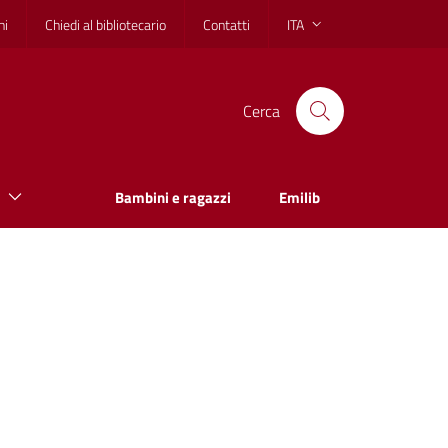
hi
Chiedi al bibliotecario
Contatti
ITA
Cerca
Bambini e ragazzi
Emilib