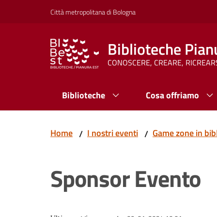
Vai al contenuto
Vai alla navigazione
Vai al footer
Città metropolitana di Bologna
Biblioteche Pian
CONOSCERE, CREARE, RICREAR
Biblioteche
Cosa offriamo
Home
I nostri eventi
Game zone in bibl
/
/
Sponsor Evento