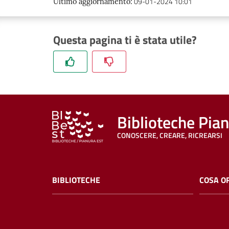
09-01-2024 10:01
Ultimo aggiornamento
:
Questa pagina ti è stata utile?
Biblioteche Pia
CONOSCERE, CREARE, RICREARSI
BIBLIOTECHE
COSA O