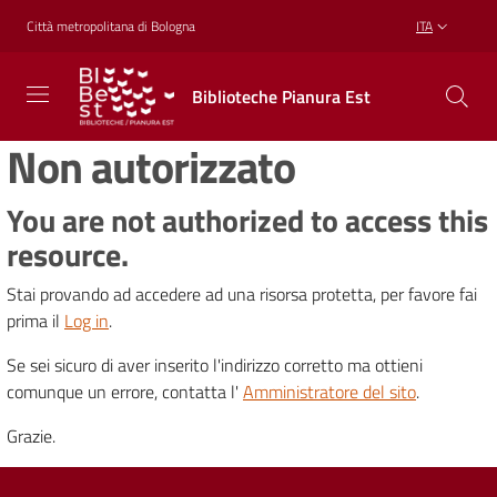
Vai al contenuto
Vai alla navigazione
Vai al footer
Città metropolitana di Bologna
ITA
Biblioteche
Biblioteche Pianura Est
Pianura
Est
Non autorizzato
CONOSCERE,
CREARE,
RICREARSI
You are not authorized to access this
resource.
Stai provando ad accedere ad una risorsa protetta, per favore fai
Biblioteche
prima il
Log in
.
Se sei sicuro di aver inserito l'indirizzo corretto ma ottieni
Cosa
comunque un errore, contatta l'
Amministratore del sito
.
offriamo
Grazie.