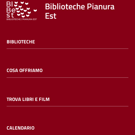
Trova
Biblioteche Pianura
libri
Est
e
film
BIBLIOTECHE
Calendario
Online
COSA OFFRIAMO
TROVA LIBRI E FILM
Bambini
e
ragazzi
CALENDARIO