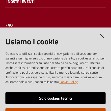
I NOSTRI EVENTI
FAQ
Usiamo i cookie
AMMINISTRAZIONE TRASPARENTE
Questo sito utilizza i cookie tecnici di navigazione e di sessione per
garantire un miglior servizio di navigazione del sito, e cookies analitici per
I dati personali pubblicati sono riutilizzabili solo alle condizioni
raccogliere informazioni sull'uso del sito da parte degli utenti. Utilizza
previste dalla direttiva comunitaria 2003/98/CE e dal d.lgs.
anche cookies di profilazione dell'utente per fini statistici. Per i cookie di
profilazione puoi decidere se abilitarli o meno cliccando sul pulsante
36/2006
'Impostazioni'. Per saperne di più, su come disabilitare i cookies oppure
abilitarne solo alcuni, consulta la nostra
Cookie Policy
.
Vai alla pagina
Media policy
Solo cookies tecnici
Note legali