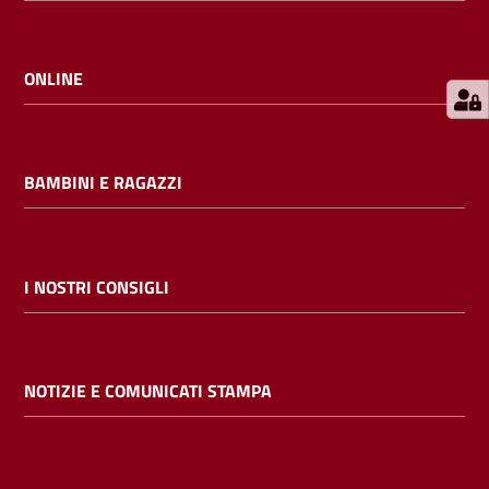
E
m
i
ONLINE
l
i
b
BAMBINI E RAGAZZI
Cerca nei
I NOSTRI CONSIGLI
cataloghi
Chiedi al
NOTIZIE E COMUNICATI STAMPA
bibliotecario
Contatti