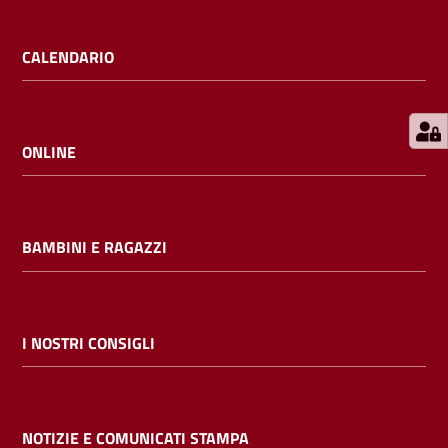
E
m
CALENDARIO
i
l
i
b
ONLINE
BAMBINI E RAGAZZI
Cerca nei
cataloghi
Chiedi al
I NOSTRI CONSIGLI
bibliotecario
Contatti
NOTIZIE E COMUNICATI STAMPA