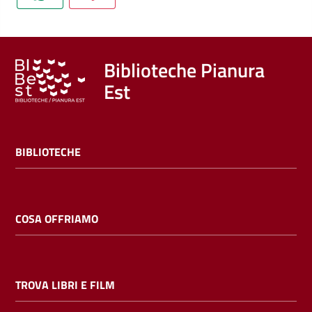
Trova
libri
e
film
Biblioteche Pianura
Est
Calendario
Online
BIBLIOTECHE
COSA OFFRIAMO
Bambini
e
TROVA LIBRI E FILM
ragazzi