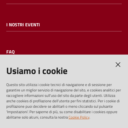
I NOSTRI EVENTI
FAQ
Usiamo i cookie
AMMINISTRAZIONE TRASPARENTE
Questo sito utilizza i cookie tecnici di navigazione e di sessione per
garantire un miglior servizio di navigazione del sito, e cookies analitici per
I dati personali pubblicati sono riutilizzabili solo alle condizioni
raccogliere informazioni sull'uso del sito da parte degli utenti. Utilizza
previste dalla direttiva comunitaria 2003/98/CE e dal d.lgs.
anche cookies di profilazione dell'utente per fini statistici. Per i cookie di
profilazione puoi decidere se abilitarli o meno cliccando sul pulsante
36/2006
'Impostazioni'. Per saperne di più, su come disabilitare i cookies oppure
abilitarne solo alcuni, consulta la nostra
Cookie Policy
.