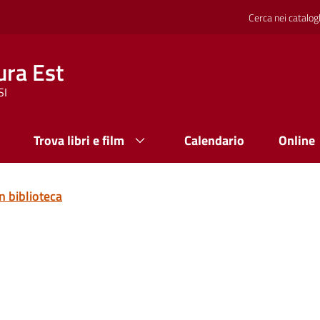
Cerca nei catalog
ura Est
SI
Trova libri e film
Calendario
Online
n biblioteca