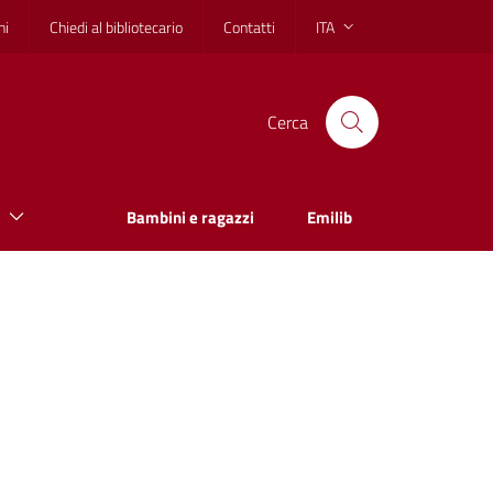
hi
Chiedi al bibliotecario
Contatti
ITA
Cerca
Bambini e ragazzi
Emilib