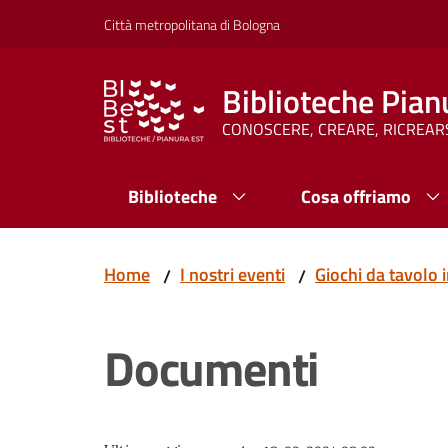
Vai al contenuto
Vai alla navigazione
Vai al footer
Città metropolitana di Bologna
Biblioteche Pian
CONOSCERE, CREARE, RICREAR
Biblioteche
Cosa offriamo
Home
I nostri eventi
Giochi da tavolo i
/
/
Documenti