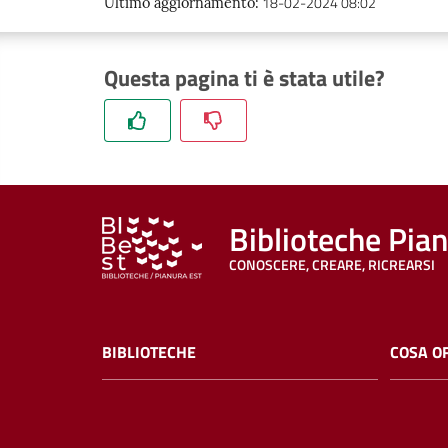
18-02-2024 08:02
Ultimo aggiornamento
:
Questa pagina ti è stata utile?
Biblioteche Pia
CONOSCERE, CREARE, RICREARSI
BIBLIOTECHE
COSA O