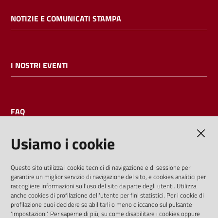
NOTIZIE E COMUNICATI STAMPA
I NOSTRI EVENTI
FAQ
Usiamo i cookie
AMMINISTRAZIONE TRASPARENTE
Questo sito utilizza i cookie tecnici di navigazione e di sessione per
garantire un miglior servizio di navigazione del sito, e cookies analitici per
I dati personali pubblicati sono riutilizzabili solo alle condizioni
raccogliere informazioni sull'uso del sito da parte degli utenti. Utilizza
previste dalla direttiva comunitaria 2003/98/CE e dal d.lgs.
anche cookies di profilazione dell'utente per fini statistici. Per i cookie di
profilazione puoi decidere se abilitarli o meno cliccando sul pulsante
36/2006
'Impostazioni'. Per saperne di più, su come disabilitare i cookies oppure