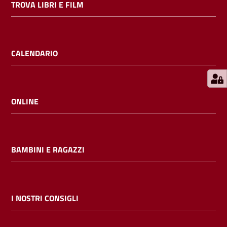
TROVA LIBRI E FILM
E
m
i
l
CALENDARIO
i
b
ONLINE
Cerca nei
cataloghi
BAMBINI E RAGAZZI
Chiedi al
bibliotecario
I NOSTRI CONSIGLI
Contatti