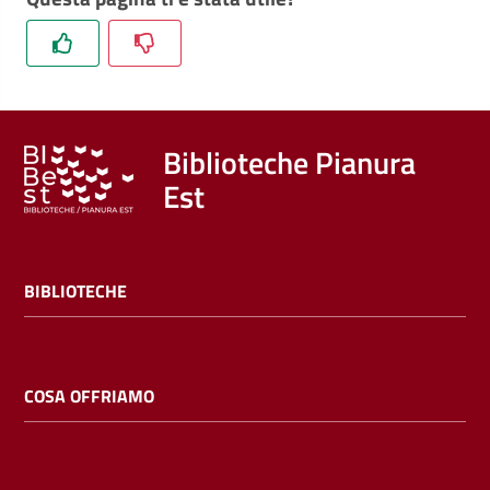
Trova
libri
e
film
Biblioteche Pianura
Calendario
Est
Online
BIBLIOTECHE
COSA OFFRIAMO
Bambini
e
ragazzi