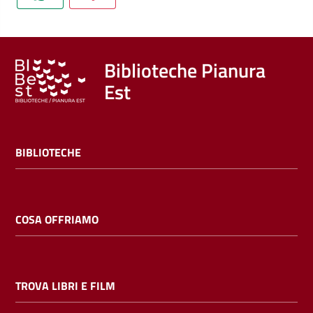
Trova
libri
e
film
Biblioteche Pianura
Est
Calendario
Online
BIBLIOTECHE
COSA OFFRIAMO
Bambini
e
TROVA LIBRI E FILM
ragazzi