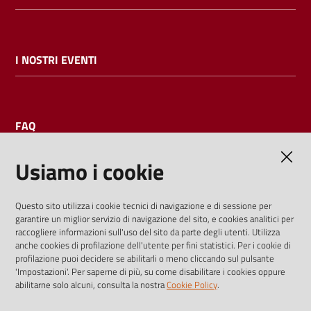
I NOSTRI EVENTI
FAQ
Usiamo i cookie
AMMINISTRAZIONE TRASPARENTE
Questo sito utilizza i cookie tecnici di navigazione e di sessione per
garantire un miglior servizio di navigazione del sito, e cookies analitici per
I dati personali pubblicati sono riutilizzabili solo alle condizioni
raccogliere informazioni sull'uso del sito da parte degli utenti. Utilizza
previste dalla direttiva comunitaria 2003/98/CE e dal d.lgs.
anche cookies di profilazione dell'utente per fini statistici. Per i cookie di
profilazione puoi decidere se abilitarli o meno cliccando sul pulsante
36/2006
'Impostazioni'. Per saperne di più, su come disabilitare i cookies oppure
abilitarne solo alcuni, consulta la nostra
Cookie Policy
.