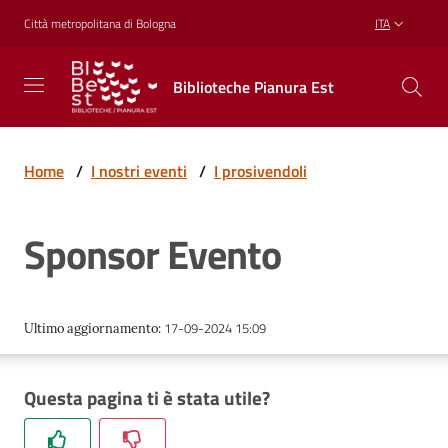
Vai al contenuto
Vai alla navigazione
Vai al footer
Città metropolitana di Bologna
ITA
Biblioteche
Biblioteche Pianura Est
Pianura
Est
CONOSCERE,
CREARE,
Home
/
I nostri eventi
/
I prosivendoli
RICREARSI
Sponsor Evento
Biblioteche
17-09-2024 15:09
Ultimo aggiornamento
:
Cosa
offriamo
Questa pagina ti è stata utile?