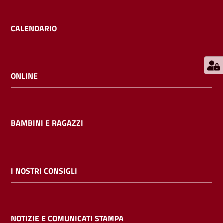
E
m
CALENDARIO
i
l
i
b
ONLINE
BAMBINI E RAGAZZI
Cerca nei
cataloghi
Chiedi al
I NOSTRI CONSIGLI
bibliotecario
Contatti
NOTIZIE E COMUNICATI STAMPA