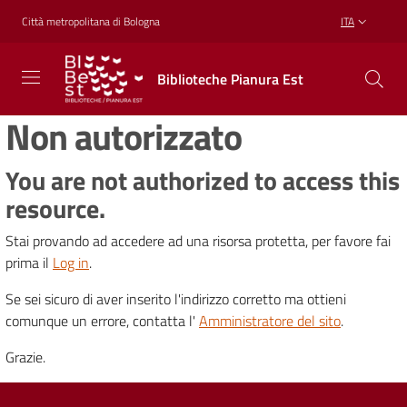
Vai al contenuto
Vai alla navigazione
Vai al footer
Città metropolitana di Bologna
ITA
Biblioteche
Biblioteche Pianura Est
Pianura
Est
Non autorizzato
CONOSCERE,
CREARE,
RICREARSI
You are not authorized to access this
resource.
Stai provando ad accedere ad una risorsa protetta, per favore fai
Biblioteche
prima il
Log in
.
Se sei sicuro di aver inserito l'indirizzo corretto ma ottieni
Cosa
comunque un errore, contatta l'
Amministratore del sito
.
offriamo
Grazie.