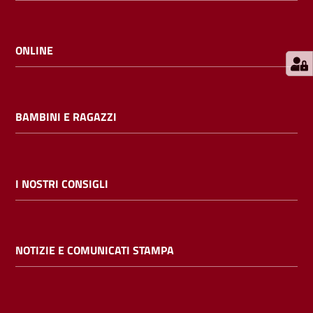
E
m
i
ONLINE
l
i
b
BAMBINI E RAGAZZI
Cerca nei
I NOSTRI CONSIGLI
cataloghi
Chiedi al
NOTIZIE E COMUNICATI STAMPA
bibliotecario
Contatti