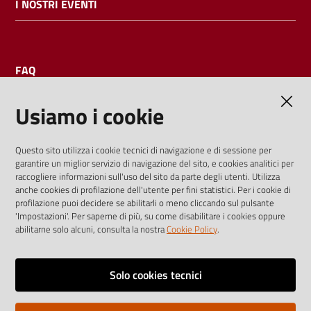
I NOSTRI EVENTI
FAQ
Usiamo i cookie
AMMINISTRAZIONE TRASPARENTE
Questo sito utilizza i cookie tecnici di navigazione e di sessione per
garantire un miglior servizio di navigazione del sito, e cookies analitici per
I dati personali pubblicati sono riutilizzabili solo alle condizioni
raccogliere informazioni sull'uso del sito da parte degli utenti. Utilizza
previste dalla direttiva comunitaria 2003/98/CE e dal d.lgs.
anche cookies di profilazione dell'utente per fini statistici. Per i cookie di
profilazione puoi decidere se abilitarli o meno cliccando sul pulsante
36/2006
'Impostazioni'. Per saperne di più, su come disabilitare i cookies oppure
abilitarne solo alcuni, consulta la nostra
Cookie Policy
.
Vai alla pagina
Media policy
Solo cookies tecnici
Note legali