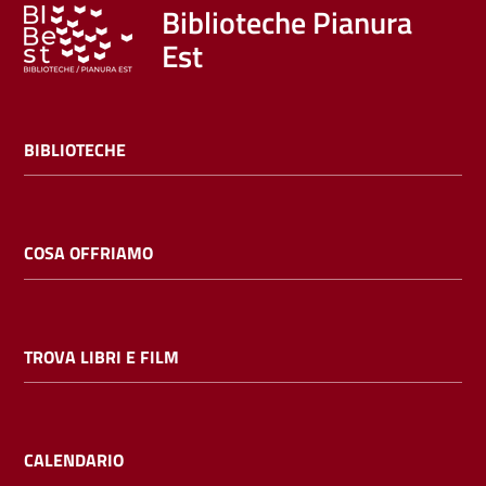
Trova
Biblioteche Pianura
libri
Est
e
film
BIBLIOTECHE
Calendario
Online
COSA OFFRIAMO
TROVA LIBRI E FILM
Bambini
e
ragazzi
CALENDARIO