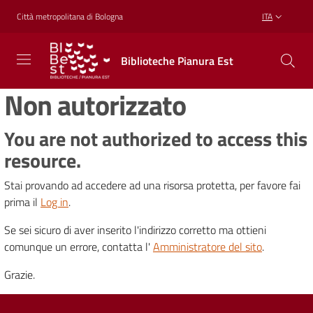
Vai al contenuto
Vai alla navigazione
Vai al footer
Città metropolitana di Bologna
ITA
Biblioteche
Biblioteche Pianura Est
Pianura
Est
Non autorizzato
CONOSCERE,
CREARE,
RICREARSI
You are not authorized to access this
resource.
Stai provando ad accedere ad una risorsa protetta, per favore fai
Biblioteche
prima il
Log in
.
Se sei sicuro di aver inserito l'indirizzo corretto ma ottieni
Cosa
comunque un errore, contatta l'
Amministratore del sito
.
offriamo
Grazie.