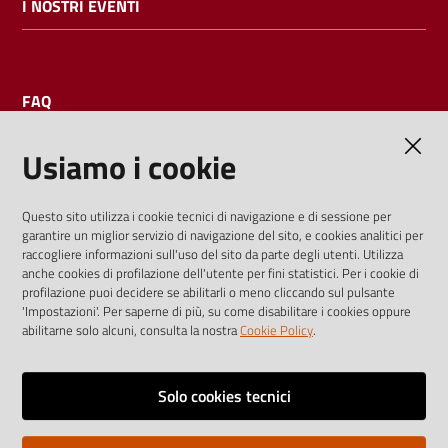
I NOSTRI EVENTI
FAQ
Usiamo i cookie
AMMINISTRAZIONE TRASPARENTE
Questo sito utilizza i cookie tecnici di navigazione e di sessione per
garantire un miglior servizio di navigazione del sito, e cookies analitici per
I dati personali pubblicati sono riutilizzabili solo alle condizioni
raccogliere informazioni sull'uso del sito da parte degli utenti. Utilizza
previste dalla direttiva comunitaria 2003/98/CE e dal d.lgs.
anche cookies di profilazione dell'utente per fini statistici. Per i cookie di
profilazione puoi decidere se abilitarli o meno cliccando sul pulsante
36/2006
'Impostazioni'. Per saperne di più, su come disabilitare i cookies oppure
abilitarne solo alcuni, consulta la nostra
Cookie Policy
.
Vai alla pagina
Media policy
Solo cookies tecnici
Note legali