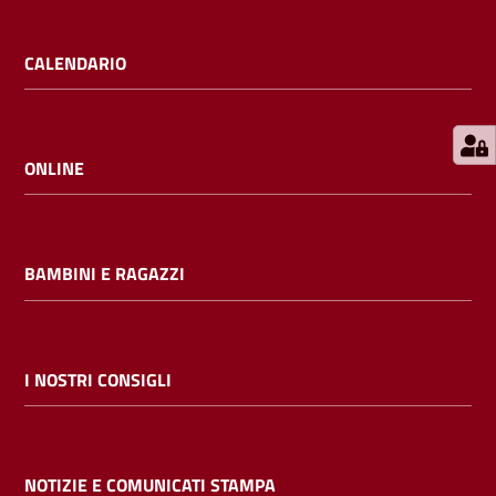
E
m
CALENDARIO
i
l
i
b
ONLINE
BAMBINI E RAGAZZI
Cerca nei
cataloghi
Chiedi al
I NOSTRI CONSIGLI
bibliotecario
Contatti
NOTIZIE E COMUNICATI STAMPA