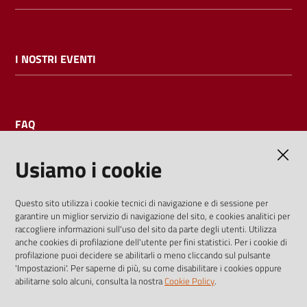
I NOSTRI EVENTI
FAQ
Usiamo i cookie
AMMINISTRAZIONE TRASPARENTE
Questo sito utilizza i cookie tecnici di navigazione e di sessione per
garantire un miglior servizio di navigazione del sito, e cookies analitici per
I dati personali pubblicati sono riutilizzabili solo alle condizioni
raccogliere informazioni sull'uso del sito da parte degli utenti. Utilizza
previste dalla direttiva comunitaria 2003/98/CE e dal d.lgs.
anche cookies di profilazione dell'utente per fini statistici. Per i cookie di
profilazione puoi decidere se abilitarli o meno cliccando sul pulsante
36/2006
'Impostazioni'. Per saperne di più, su come disabilitare i cookies oppure
abilitarne solo alcuni, consulta la nostra
Cookie Policy
.