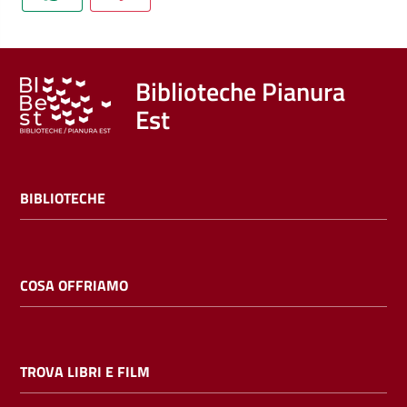
Trova
libri
e
film
Biblioteche Pianura
Est
Calendario
Online
BIBLIOTECHE
COSA OFFRIAMO
Bambini
e
TROVA LIBRI E FILM
ragazzi