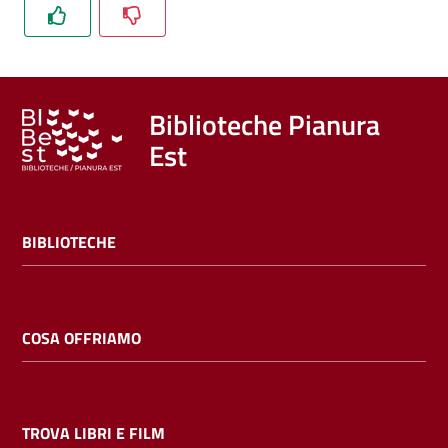
Trova
libri
e
film
Biblioteche Pianura
Est
Calendario
Online
BIBLIOTECHE
COSA OFFRIAMO
Bambini
e
ragazzi
TROVA LIBRI E FILM