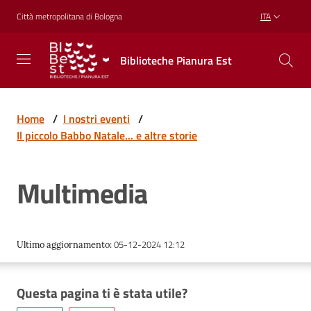
Vai al contenuto
Vai alla navigazione
Vai al footer
Città metropolitana di Bologna
ITA
Biblioteche
Biblioteche Pianura Est
Pianura
Est
CONOSCERE,
CREARE,
Home
/
I nostri eventi
/
RICREARSI
Il piccolo Babbo Natale... e altre storie
Multimedia
Biblioteche
Cosa
05-12-2024 12:12
Ultimo aggiornamento
:
offriamo
Questa pagina ti è stata utile?