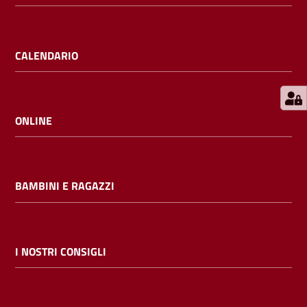
E
m
i
CALENDARIO
l
i
b
ONLINE
Cerca nei
BAMBINI E RAGAZZI
cataloghi
Chiedi al
bibliotecario
I NOSTRI CONSIGLI
Contatti