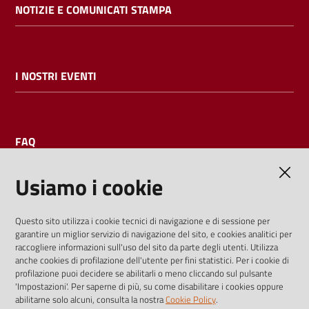
NOTIZIE E COMUNICATI STAMPA
I NOSTRI EVENTI
FAQ
Usiamo i cookie
AMMINISTRAZIONE TRASPARENTE
Questo sito utilizza i cookie tecnici di navigazione e di sessione per
garantire un miglior servizio di navigazione del sito, e cookies analitici per
I dati personali pubblicati sono riutilizzabili solo alle condizioni
raccogliere informazioni sull'uso del sito da parte degli utenti. Utilizza
previste dalla direttiva comunitaria 2003/98/CE e dal d.lgs.
anche cookies di profilazione dell'utente per fini statistici. Per i cookie di
profilazione puoi decidere se abilitarli o meno cliccando sul pulsante
36/2006
'Impostazioni'. Per saperne di più, su come disabilitare i cookies oppure
abilitarne solo alcuni, consulta la nostra
Cookie Policy
.