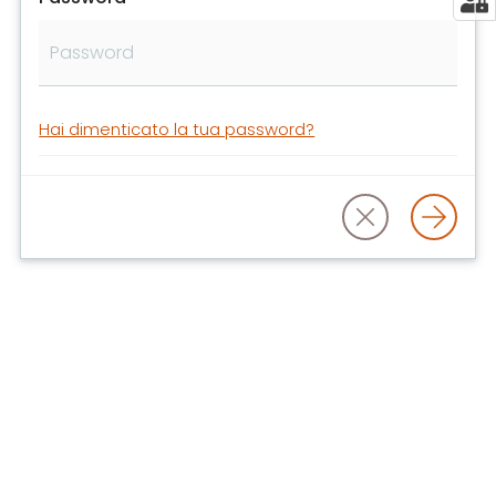
libri
e
film
Calendario
Hai dimenticato la tua password?
Online
Bambini
e
ragazzi
E
m
i