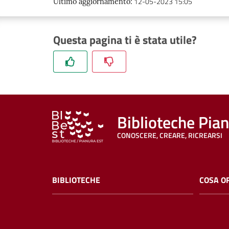
12-05-2023 15:05
Ultimo aggiornamento
:
Questa pagina ti è stata utile?
Biblioteche Pia
CONOSCERE, CREARE, RICREARSI
BIBLIOTECHE
COSA O