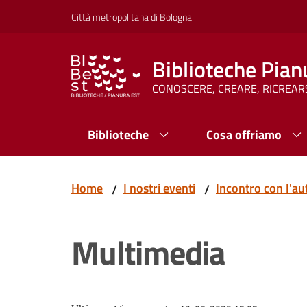
Vai al contenuto
Vai alla navigazione
Vai al footer
Città metropolitana di Bologna
Biblioteche Pian
CONOSCERE, CREARE, RICREAR
Biblioteche
Cosa offriamo
Home
I nostri eventi
Incontro con l'aut
/
/
Multimedia