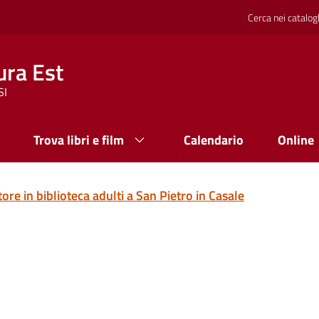
Cerca nei catalog
ura Est
SI
Trova libri e film
Calendario
Online
ore in biblioteca adulti a San Pietro in Casale