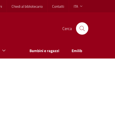
hi
Chiedi al bibliotecario
Contatti
ITA
Cerca
Bambini e ragazzi
Emilib