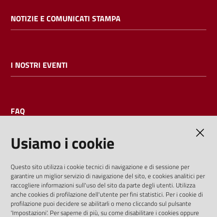
NOTIZIE E COMUNICATI STAMPA
I NOSTRI EVENTI
FAQ
Usiamo i cookie
AMMINISTRAZIONE TRASPARENTE
Questo sito utilizza i cookie tecnici di navigazione e di sessione per
garantire un miglior servizio di navigazione del sito, e cookies analitici per
I dati personali pubblicati sono riutilizzabili solo alle condizioni
raccogliere informazioni sull'uso del sito da parte degli utenti. Utilizza
previste dalla direttiva comunitaria 2003/98/CE e dal d.lgs.
anche cookies di profilazione dell'utente per fini statistici. Per i cookie di
profilazione puoi decidere se abilitarli o meno cliccando sul pulsante
36/2006
'Impostazioni'. Per saperne di più, su come disabilitare i cookies oppure