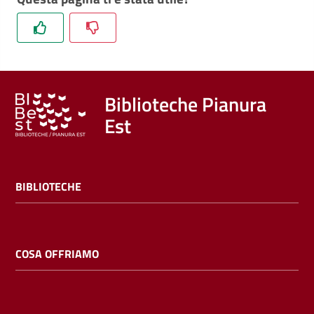
Trova
libri
e
film
Biblioteche Pianura
Calendario
Est
Online
BIBLIOTECHE
COSA OFFRIAMO
Bambini
e
ragazzi