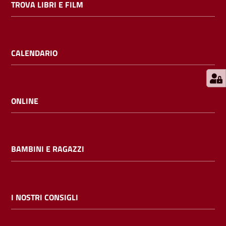
TROVA LIBRI E FILM
E
m
i
l
CALENDARIO
i
b
ONLINE
Cerca nei
cataloghi
BAMBINI E RAGAZZI
Chiedi al
bibliotecario
I NOSTRI CONSIGLI
Contatti