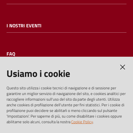
I NOSTRI EVENTI
FAQ
Usiamo i cookie
AMMINISTRAZIONE TRASPARENTE
Questo sito utilizza i cookie tecnici di navigazione e di sessione per
garantire un miglior servizio di navigazione del sito, e cookies analitici per
I dati personali pubblicati sono riutilizzabili solo alle condizioni
raccogliere informazioni sull'uso del sito da parte degli utenti. Utilizza
previste dalla direttiva comunitaria 2003/98/CE e dal d.lgs.
anche cookies di profilazione dell'utente per fini statistici. Per i cookie di
profilazione puoi decidere se abilitarli o meno cliccando sul pulsante
36/2006
'Impostazioni'. Per saperne di più, su come disabilitare i cookies oppure
abilitarne solo alcuni, consulta la nostra
Cookie Policy
.