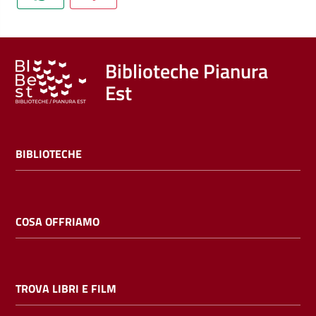
Trova
libri
e
film
Biblioteche Pianura
Est
Calendario
Online
BIBLIOTECHE
COSA OFFRIAMO
Bambini
e
TROVA LIBRI E FILM
ragazzi