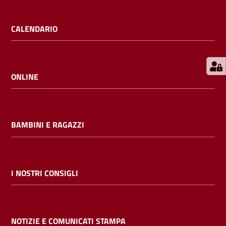
E
m
CALENDARIO
i
l
i
b
ONLINE
BAMBINI E RAGAZZI
Cerca nei
cataloghi
Chiedi al
I NOSTRI CONSIGLI
bibliotecario
Contatti
NOTIZIE E COMUNICATI STAMPA