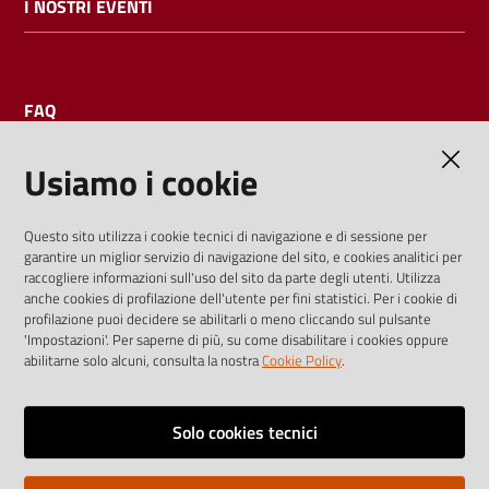
I NOSTRI EVENTI
FAQ
Usiamo i cookie
AMMINISTRAZIONE TRASPARENTE
Questo sito utilizza i cookie tecnici di navigazione e di sessione per
garantire un miglior servizio di navigazione del sito, e cookies analitici per
I dati personali pubblicati sono riutilizzabili solo alle condizioni
raccogliere informazioni sull'uso del sito da parte degli utenti. Utilizza
previste dalla direttiva comunitaria 2003/98/CE e dal d.lgs.
anche cookies di profilazione dell'utente per fini statistici. Per i cookie di
profilazione puoi decidere se abilitarli o meno cliccando sul pulsante
36/2006
'Impostazioni'. Per saperne di più, su come disabilitare i cookies oppure
abilitarne solo alcuni, consulta la nostra
Cookie Policy
.
Vai alla pagina
Media policy
Solo cookies tecnici
Note legali