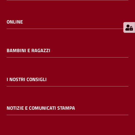
E
m
i
ONLINE
l
i
b
BAMBINI E RAGAZZI
Cerca nei
I NOSTRI CONSIGLI
cataloghi
Chiedi al
NOTIZIE E COMUNICATI STAMPA
bibliotecario
Contatti