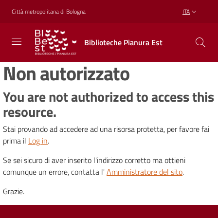
Vai al contenuto
Vai alla navigazione
Vai al footer
Città metropolitana di Bologna
ITA
Biblioteche
Biblioteche Pianura Est
Pianura
Est
Non autorizzato
CONOSCERE,
CREARE,
RICREARSI
You are not authorized to access this
resource.
Stai provando ad accedere ad una risorsa protetta, per favore fai
Biblioteche
prima il
Log in
.
Se sei sicuro di aver inserito l'indirizzo corretto ma ottieni
Cosa
comunque un errore, contatta l'
Amministratore del sito
.
offriamo
Grazie.