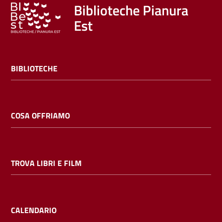
Trova
Biblioteche Pianura
libri
Est
e
film
BIBLIOTECHE
Calendario
Online
COSA OFFRIAMO
TROVA LIBRI E FILM
Bambini
e
ragazzi
CALENDARIO