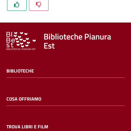
Trova
libri
e
film
Biblioteche Pianura
Est
Calendario
Online
BIBLIOTECHE
COSA OFFRIAMO
Bambini
e
ragazzi
TROVA LIBRI E FILM