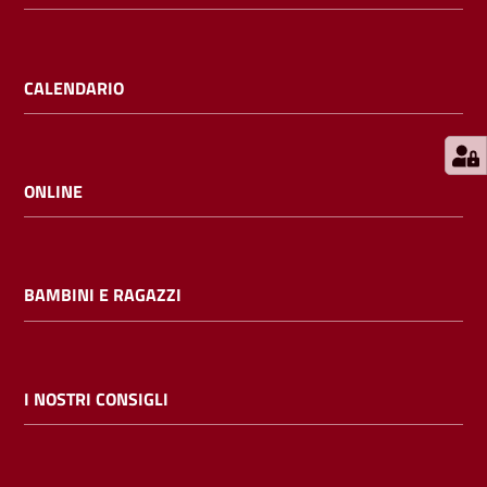
E
m
i
CALENDARIO
l
i
b
ONLINE
Cerca nei
BAMBINI E RAGAZZI
cataloghi
Chiedi al
bibliotecario
I NOSTRI CONSIGLI
Contatti