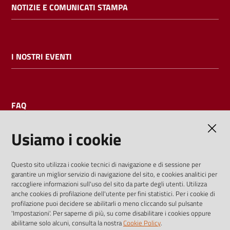
NOTIZIE E COMUNICATI STAMPA
I NOSTRI EVENTI
FAQ
Usiamo i cookie
AMMINISTRAZIONE TRASPARENTE
Questo sito utilizza i cookie tecnici di navigazione e di sessione per
garantire un miglior servizio di navigazione del sito, e cookies analitici per
I dati personali pubblicati sono riutilizzabili solo alle condizioni
raccogliere informazioni sull'uso del sito da parte degli utenti. Utilizza
previste dalla direttiva comunitaria 2003/98/CE e dal d.lgs.
anche cookies di profilazione dell'utente per fini statistici. Per i cookie di
profilazione puoi decidere se abilitarli o meno cliccando sul pulsante
36/2006
'Impostazioni'. Per saperne di più, su come disabilitare i cookies oppure
abilitarne solo alcuni, consulta la nostra
Cookie Policy
.