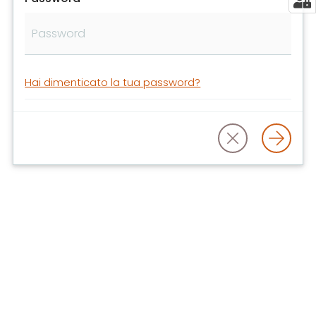
libri
e
film
Calendario
Hai dimenticato la tua password?
Online
Bambini
e
ragazzi
E
m
i