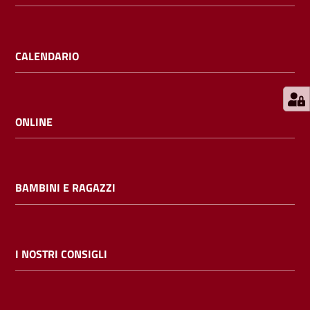
E
m
i
CALENDARIO
l
i
b
ONLINE
Cerca nei
BAMBINI E RAGAZZI
cataloghi
Chiedi al
bibliotecario
I NOSTRI CONSIGLI
Contatti