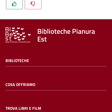
Trova
libri
e
film
Biblioteche Pianura
Est
Calendario
Online
BIBLIOTECHE
COSA OFFRIAMO
Bambini
e
ragazzi
TROVA LIBRI E FILM