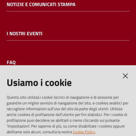
NOTIZIE E COMUNICATI STAMPA
I NOSTRI EVENTI
FAQ
Usiamo i cookie
AMMINISTRAZIONE TRASPARENTE
Questo sito utilizza i cookie tecnici di navigazione e di sessione per
garantire un miglior servizio di navigazione del sito, e cookies analitici per
I dati personali pubblicati sono riutilizzabili solo alle condizioni
raccogliere informazioni sull'uso del sito da parte degli utenti. Utilizza
previste dalla direttiva comunitaria 2003/98/CE e dal d.lgs.
anche cookies di profilazione dell'utente per fini statistici. Per i cookie di
profilazione puoi decidere se abilitarli o meno cliccando sul pulsante
36/2006
'Impostazioni'. Per saperne di più, su come disabilitare i cookies oppure
abilitarne solo alcuni, consulta la nostra
Cookie Policy
.