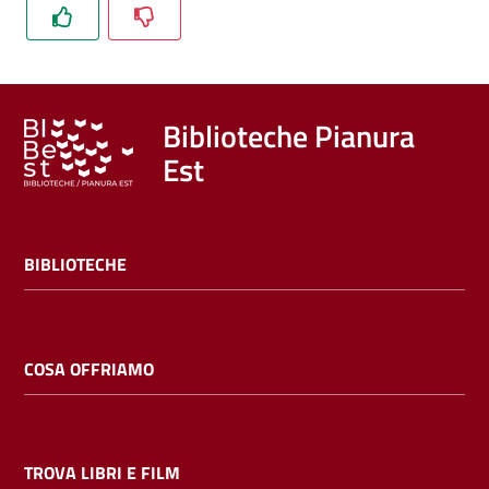
Trova
libri
e
film
Biblioteche Pianura
Est
Calendario
Online
BIBLIOTECHE
COSA OFFRIAMO
Bambini
e
ragazzi
TROVA LIBRI E FILM