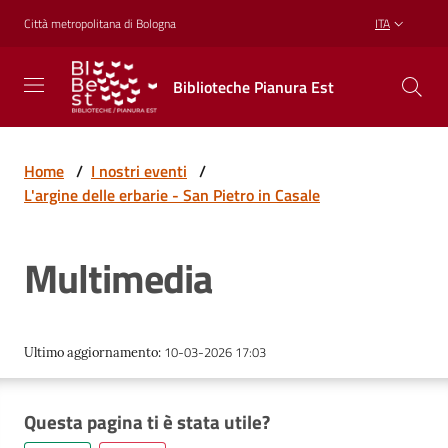
Vai al contenuto
Vai alla navigazione
Vai al footer
Città metropolitana di Bologna
ITA
Biblioteche
Biblioteche Pianura Est
Pianura
Est
CONOSCERE,
CREARE,
Home
/
I nostri eventi
/
RICREARSI
L'argine delle erbarie - San Pietro in Casale
Multimedia
Biblioteche
Cosa
10-03-2026 17:03
Ultimo aggiornamento
:
offriamo
Questa pagina ti è stata utile?