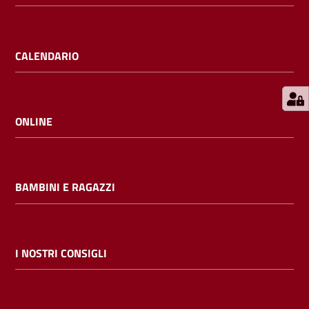
E
m
i
CALENDARIO
l
i
b
ONLINE
Cerca nei
BAMBINI E RAGAZZI
cataloghi
Chiedi al
bibliotecario
I NOSTRI CONSIGLI
Contatti