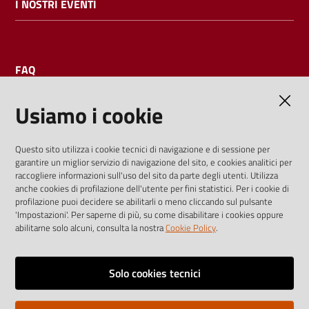
I NOSTRI EVENTI
FAQ
Usiamo i cookie
AMMINISTRAZIONE TRASPARENTE
Questo sito utilizza i cookie tecnici di navigazione e di sessione per
garantire un miglior servizio di navigazione del sito, e cookies analitici per
I dati personali pubblicati sono riutilizzabili solo alle condizioni
raccogliere informazioni sull'uso del sito da parte degli utenti. Utilizza
previste dalla direttiva comunitaria 2003/98/CE e dal d.lgs.
anche cookies di profilazione dell'utente per fini statistici. Per i cookie di
profilazione puoi decidere se abilitarli o meno cliccando sul pulsante
36/2006
'Impostazioni'. Per saperne di più, su come disabilitare i cookies oppure
abilitarne solo alcuni, consulta la nostra
Cookie Policy
.
Vai alla pagina
Media policy
Solo cookies tecnici
Note legali