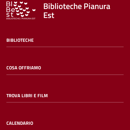
Trova
Biblioteche Pianura
libri
Est
e
film
BIBLIOTECHE
Calendario
Online
COSA OFFRIAMO
TROVA LIBRI E FILM
Bambini
e
ragazzi
CALENDARIO