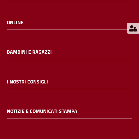
E
m
i
ONLINE
l
i
b
BAMBINI E RAGAZZI
Cerca nei
I NOSTRI CONSIGLI
cataloghi
Chiedi al
NOTIZIE E COMUNICATI STAMPA
bibliotecario
Contatti