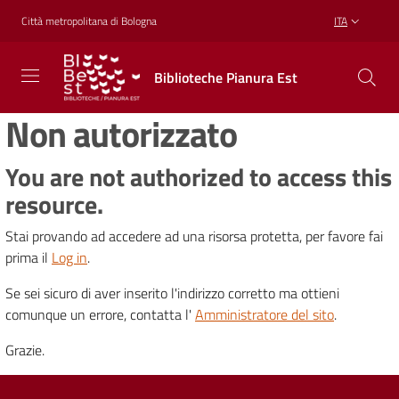
Vai al contenuto
Vai alla navigazione
Vai al footer
Città metropolitana di Bologna
ITA
Biblioteche
Biblioteche Pianura Est
Pianura
Est
Non autorizzato
CONOSCERE,
CREARE,
RICREARSI
You are not authorized to access this
resource.
Stai provando ad accedere ad una risorsa protetta, per favore fai
Biblioteche
prima il
Log in
.
Se sei sicuro di aver inserito l'indirizzo corretto ma ottieni
Cosa
comunque un errore, contatta l'
Amministratore del sito
.
offriamo
Grazie.