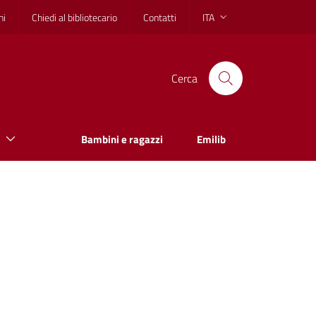
hi
Chiedi al bibliotecario
Contatti
ITA
Cerca
Bambini e ragazzi
Emilib