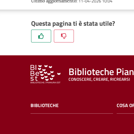
11-04-2026 10:04
Ultimo aggiornamento
:
Questa pagina ti è stata utile?
Biblioteche Pia
CONOSCERE, CREARE, RICREARSI
BIBLIOTECHE
COSA O