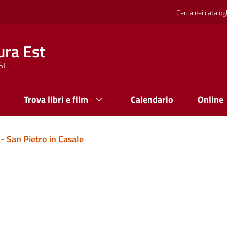
Cerca nei catalog
ura Est
SI
Trova libri e film
Calendario
Online
 - San Pietro in Casale