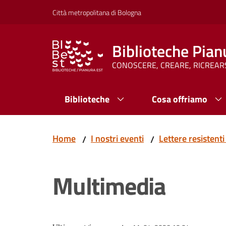
Vai al contenuto
Vai alla navigazione
Vai al footer
Città metropolitana di Bologna
Biblioteche Pian
CONOSCERE, CREARE, RICREAR
Biblioteche
Cosa offriamo
Home
I nostri eventi
Lettere resistenti
/
/
Multimedia