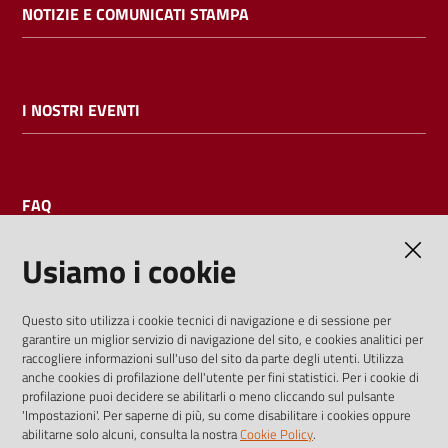
NOTIZIE E COMUNICATI STAMPA
I NOSTRI EVENTI
FAQ
Usiamo i cookie
AMMINISTRAZIONE TRASPARENTE
Questo sito utilizza i cookie tecnici di navigazione e di sessione per
garantire un miglior servizio di navigazione del sito, e cookies analitici per
I dati personali pubblicati sono riutilizzabili solo alle condizioni
raccogliere informazioni sull'uso del sito da parte degli utenti. Utilizza
previste dalla direttiva comunitaria 2003/98/CE e dal d.lgs.
anche cookies di profilazione dell'utente per fini statistici. Per i cookie di
profilazione puoi decidere se abilitarli o meno cliccando sul pulsante
36/2006
'Impostazioni'. Per saperne di più, su come disabilitare i cookies oppure
abilitarne solo alcuni, consulta la nostra
Cookie Policy
.