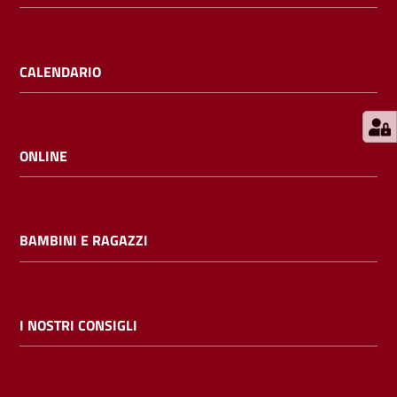
E
m
i
CALENDARIO
l
i
b
ONLINE
Cerca nei
BAMBINI E RAGAZZI
cataloghi
Chiedi al
bibliotecario
I NOSTRI CONSIGLI
Contatti