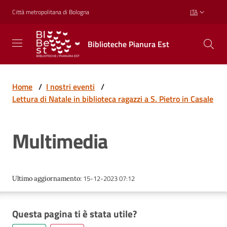
Vai al contenuto
Vai alla navigazione
Vai al footer
Città metropolitana di Bologna
ITA
Biblioteche
Biblioteche Pianura Est
Pianura
Est
CONOSCERE,
CREARE,
Home
/
I nostri eventi
/
RICREARSI
Lettura di Natale in biblioteca ragazzi a S. Pietro in Casale
Multimedia
Biblioteche
Cosa
15-12-2023 07:12
Ultimo aggiornamento
:
offriamo
Questa pagina ti è stata utile?