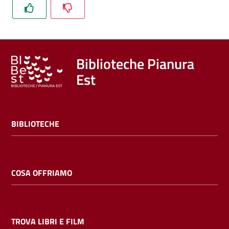
Trova
libri
e
film
Biblioteche Pianura
Est
Calendario
Online
BIBLIOTECHE
COSA OFFRIAMO
Bambini
e
ragazzi
TROVA LIBRI E FILM