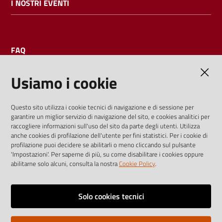
I NOSTRI EVENTI
FAQ
Usiamo i cookie
AMMINISTRAZIONE TRASPARENTE
Questo sito utilizza i cookie tecnici di navigazione e di sessione per
garantire un miglior servizio di navigazione del sito, e cookies analitici per
I dati personali pubblicati sono riutilizzabili solo alle condizioni
raccogliere informazioni sull'uso del sito da parte degli utenti. Utilizza
previste dalla direttiva comunitaria 2003/98/CE e dal d.lgs.
anche cookies di profilazione dell'utente per fini statistici. Per i cookie di
profilazione puoi decidere se abilitarli o meno cliccando sul pulsante
36/2006
'Impostazioni'. Per saperne di più, su come disabilitare i cookies oppure
abilitarne solo alcuni, consulta la nostra
Cookie Policy
.
Vai alla pagina
Media policy
Solo cookies tecnici
Note legali