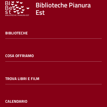
Trova
Biblioteche Pianura
libri
Est
e
film
BIBLIOTECHE
Calendario
Online
COSA OFFRIAMO
TROVA LIBRI E FILM
Bambini
e
ragazzi
CALENDARIO