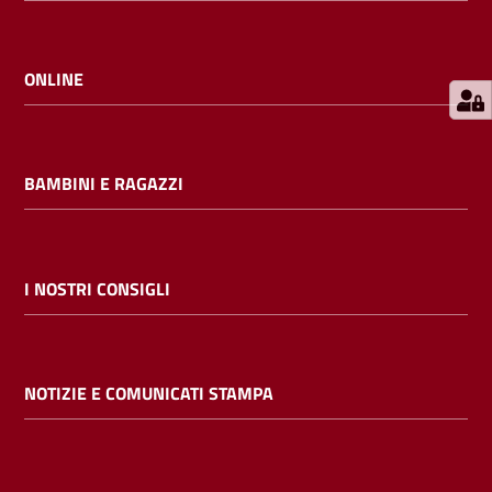
E
m
i
ONLINE
l
i
b
BAMBINI E RAGAZZI
Cerca nei
I NOSTRI CONSIGLI
cataloghi
Chiedi al
NOTIZIE E COMUNICATI STAMPA
bibliotecario
Contatti