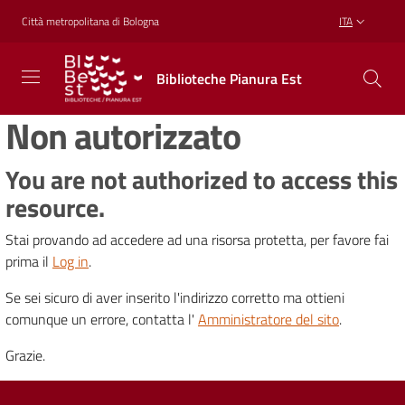
Vai al contenuto
Vai alla navigazione
Vai al footer
Città metropolitana di Bologna
ITA
Biblioteche
Biblioteche Pianura Est
Pianura
Est
Non autorizzato
CONOSCERE,
CREARE,
RICREARSI
You are not authorized to access this
resource.
Stai provando ad accedere ad una risorsa protetta, per favore fai
Biblioteche
prima il
Log in
.
Se sei sicuro di aver inserito l'indirizzo corretto ma ottieni
Cosa
comunque un errore, contatta l'
Amministratore del sito
.
offriamo
Grazie.