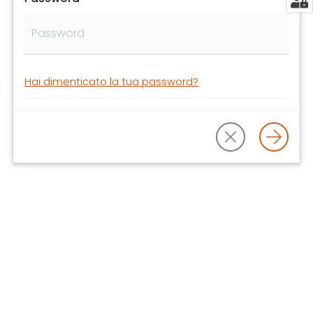
libri
e
film
Calendario
Hai dimenticato la tua password?
Online
Bambini
e
ragazzi
E
m
i