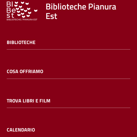
Trova
Biblioteche Pianura
libri
Est
e
film
BIBLIOTECHE
Calendario
Online
COSA OFFRIAMO
TROVA LIBRI E FILM
Bambini
e
ragazzi
CALENDARIO