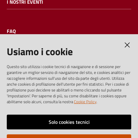
I NOSTRI EVENTI
FAQ
Usiamo i cookie
AMMINISTRAZIONE TRASPARENTE
Questo sito utilizza i cookie tecnici di navigazione e di sessione per
garantire un miglior servizio di navigazione del sito, e cookies analitici per
I dati personali pubblicati sono riutilizzabili solo alle condizioni
raccogliere informazioni sull'uso del sito da parte degli utenti. Utilizza
previste dalla direttiva comunitaria 2003/98/CE e dal d.lgs.
anche cookies di profilazione dell'utente per fini statistici. Per i cookie di
profilazione puoi decidere se abilitarli o meno cliccando sul pulsante
36/2006
'Impostazioni'. Per saperne di più, su come disabilitare i cookies oppure
abilitarne solo alcuni, consulta la nostra
Cookie Policy
.
Vai alla pagina
Media policy
Solo cookies tecnici
Note legali