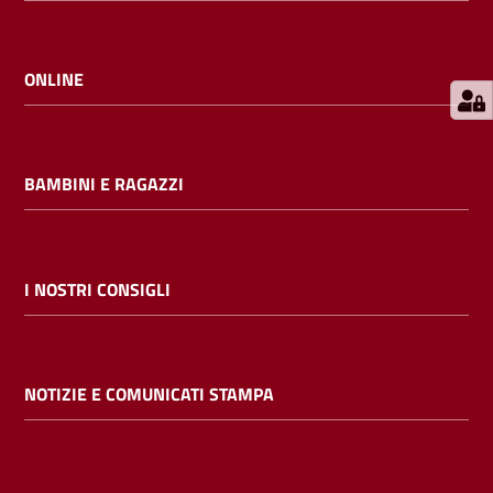
E
m
i
ONLINE
l
i
b
BAMBINI E RAGAZZI
Cerca nei
I NOSTRI CONSIGLI
cataloghi
Chiedi al
NOTIZIE E COMUNICATI STAMPA
bibliotecario
Contatti