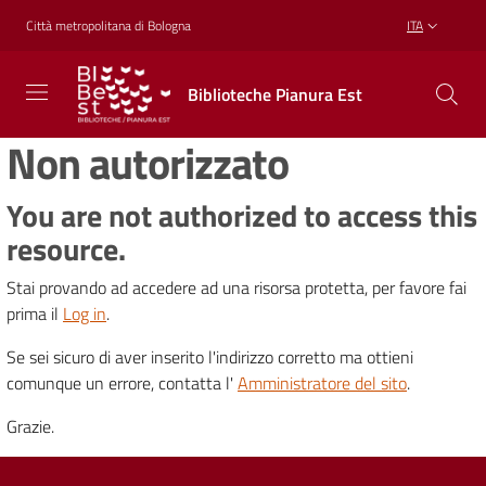
Vai al contenuto
Vai alla navigazione
Vai al footer
Città metropolitana di Bologna
ITA
Biblioteche
Biblioteche Pianura Est
Pianura
Est
Non autorizzato
CONOSCERE,
CREARE,
RICREARSI
You are not authorized to access this
resource.
Stai provando ad accedere ad una risorsa protetta, per favore fai
Biblioteche
prima il
Log in
.
Se sei sicuro di aver inserito l'indirizzo corretto ma ottieni
Cosa
comunque un errore, contatta l'
Amministratore del sito
.
offriamo
Grazie.