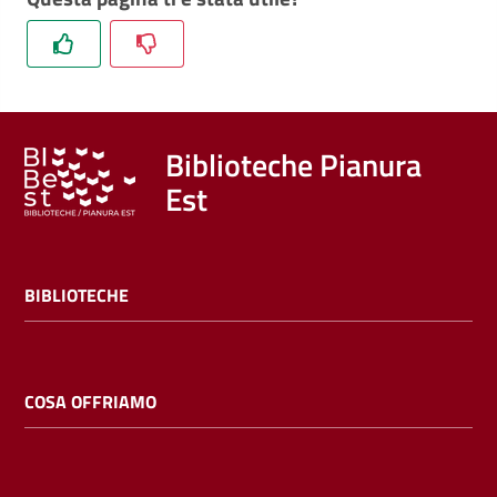
Trova
libri
e
film
Biblioteche Pianura
Calendario
Est
Online
BIBLIOTECHE
COSA OFFRIAMO
Bambini
e
ragazzi