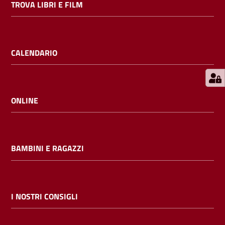
TROVA LIBRI E FILM
E
m
i
l
CALENDARIO
i
b
ONLINE
Cerca nei
cataloghi
BAMBINI E RAGAZZI
Chiedi al
bibliotecario
I NOSTRI CONSIGLI
Contatti