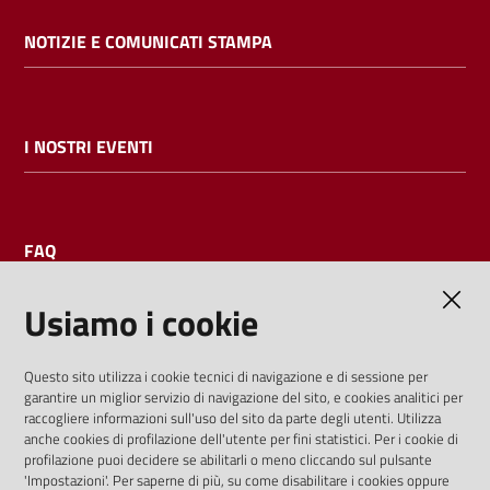
NOTIZIE E COMUNICATI STAMPA
I NOSTRI EVENTI
FAQ
Usiamo i cookie
AMMINISTRAZIONE TRASPARENTE
Questo sito utilizza i cookie tecnici di navigazione e di sessione per
garantire un miglior servizio di navigazione del sito, e cookies analitici per
I dati personali pubblicati sono riutilizzabili solo alle condizioni
raccogliere informazioni sull'uso del sito da parte degli utenti. Utilizza
previste dalla direttiva comunitaria 2003/98/CE e dal d.lgs.
anche cookies di profilazione dell'utente per fini statistici. Per i cookie di
profilazione puoi decidere se abilitarli o meno cliccando sul pulsante
36/2006
'Impostazioni'. Per saperne di più, su come disabilitare i cookies oppure