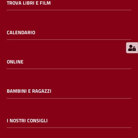
TROVA LIBRI E FILM
E
m
i
l
CALENDARIO
i
b
ONLINE
Cerca nei
cataloghi
BAMBINI E RAGAZZI
Chiedi al
bibliotecario
I NOSTRI CONSIGLI
Contatti