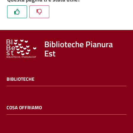
Trova
libri
e
film
Biblioteche Pianura
Calendario
Est
Online
BIBLIOTECHE
COSA OFFRIAMO
Bambini
e
ragazzi