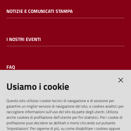
NOTIZIE E COMUNICATI STAMPA
I NOSTRI EVENTI
FAQ
Usiamo i cookie
AMMINISTRAZIONE TRASPARENTE
Questo sito utilizza i cookie tecnici di navigazione e di sessione per
garantire un miglior servizio di navigazione del sito, e cookies analitici per
I dati personali pubblicati sono riutilizzabili solo alle condizioni
raccogliere informazioni sull'uso del sito da parte degli utenti. Utilizza
previste dalla direttiva comunitaria 2003/98/CE e dal d.lgs.
anche cookies di profilazione dell'utente per fini statistici. Per i cookie di
profilazione puoi decidere se abilitarli o meno cliccando sul pulsante
36/2006
'Impostazioni'. Per saperne di più, su come disabilitare i cookies oppure