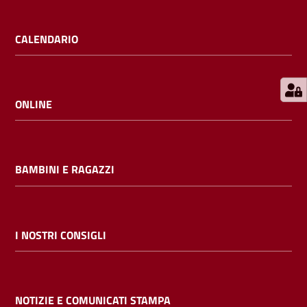
E
m
CALENDARIO
i
l
i
b
ONLINE
BAMBINI E RAGAZZI
Cerca nei
cataloghi
Chiedi al
I NOSTRI CONSIGLI
bibliotecario
Contatti
NOTIZIE E COMUNICATI STAMPA