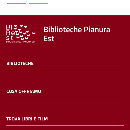
Trova
libri
e
film
Biblioteche Pianura
Est
Calendario
Online
BIBLIOTECHE
COSA OFFRIAMO
Bambini
e
TROVA LIBRI E FILM
ragazzi