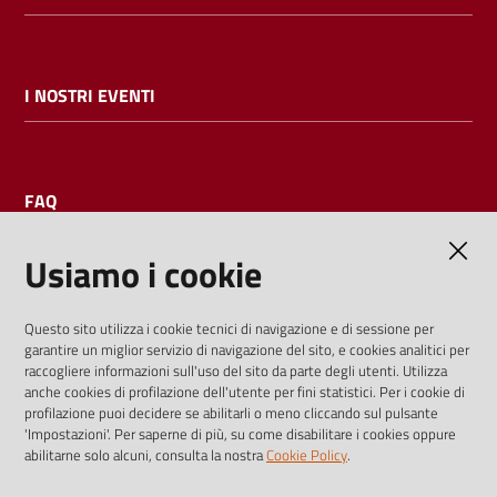
I NOSTRI EVENTI
FAQ
Usiamo i cookie
AMMINISTRAZIONE TRASPARENTE
Questo sito utilizza i cookie tecnici di navigazione e di sessione per
garantire un miglior servizio di navigazione del sito, e cookies analitici per
I dati personali pubblicati sono riutilizzabili solo alle condizioni
raccogliere informazioni sull'uso del sito da parte degli utenti. Utilizza
previste dalla direttiva comunitaria 2003/98/CE e dal d.lgs.
anche cookies di profilazione dell'utente per fini statistici. Per i cookie di
profilazione puoi decidere se abilitarli o meno cliccando sul pulsante
36/2006
'Impostazioni'. Per saperne di più, su come disabilitare i cookies oppure
abilitarne solo alcuni, consulta la nostra
Cookie Policy
.