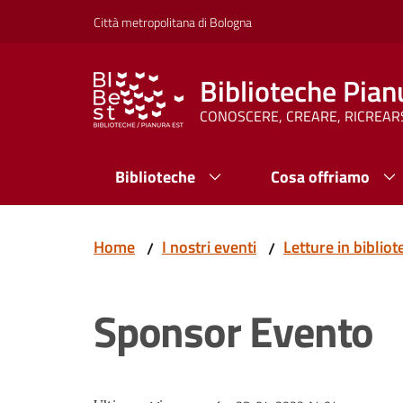
Vai al contenuto
Vai alla navigazione
Vai al footer
Città metropolitana di Bologna
Biblioteche Pian
CONOSCERE, CREARE, RICREAR
Biblioteche
Cosa offriamo
Home
I nostri eventi
Letture in biblio
/
/
Sponsor Evento