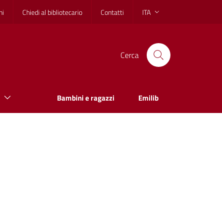
hi
Chiedi al bibliotecario
Contatti
ITA
Cerca
Bambini e ragazzi
Emilib