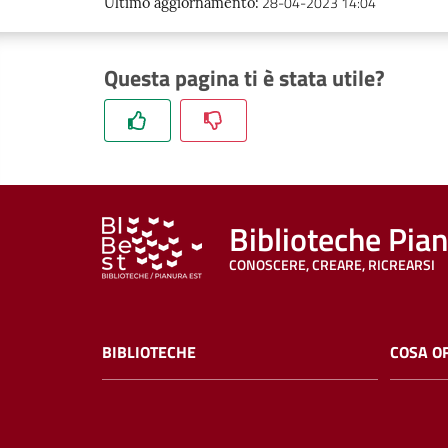
28-04-2023 14:04
Ultimo aggiornamento
:
Questa pagina ti è stata utile?
Biblioteche Pia
CONOSCERE, CREARE, RICREARSI
BIBLIOTECHE
COSA O