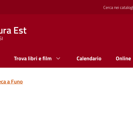
Cerca nei catalog
ura Est
SI
Trova libri e film
Calendario
Online
teca a Funo