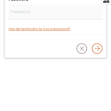
libri
e
film
Calendario
Hai dimenticato la tua password?
Online
Bambini
e
ragazzi
E
m
i