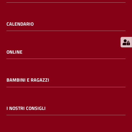
E
m
i
CALENDARIO
l
i
b
ONLINE
Cerca nei
BAMBINI E RAGAZZI
cataloghi
Chiedi al
bibliotecario
I NOSTRI CONSIGLI
Contatti