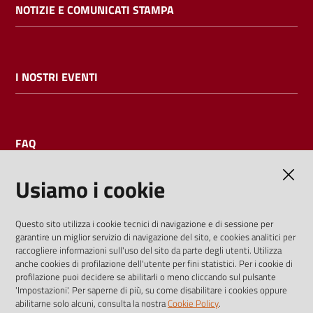
NOTIZIE E COMUNICATI STAMPA
I NOSTRI EVENTI
FAQ
Usiamo i cookie
AMMINISTRAZIONE TRASPARENTE
Questo sito utilizza i cookie tecnici di navigazione e di sessione per
garantire un miglior servizio di navigazione del sito, e cookies analitici per
I dati personali pubblicati sono riutilizzabili solo alle condizioni
raccogliere informazioni sull'uso del sito da parte degli utenti. Utilizza
previste dalla direttiva comunitaria 2003/98/CE e dal d.lgs.
anche cookies di profilazione dell'utente per fini statistici. Per i cookie di
profilazione puoi decidere se abilitarli o meno cliccando sul pulsante
36/2006
'Impostazioni'. Per saperne di più, su come disabilitare i cookies oppure
abilitarne solo alcuni, consulta la nostra
Cookie Policy
.