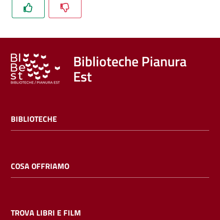
Trova
libri
e
film
Biblioteche Pianura
Est
Calendario
Online
BIBLIOTECHE
COSA OFFRIAMO
Bambini
e
ragazzi
TROVA LIBRI E FILM