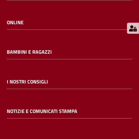
E
m
i
ONLINE
l
i
b
BAMBINI E RAGAZZI
Cerca nei
I NOSTRI CONSIGLI
cataloghi
Chiedi al
NOTIZIE E COMUNICATI STAMPA
bibliotecario
Contatti