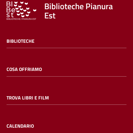
Trova
Biblioteche Pianura
libri
Est
e
film
BIBLIOTECHE
Calendario
Online
COSA OFFRIAMO
TROVA LIBRI E FILM
Bambini
e
ragazzi
CALENDARIO