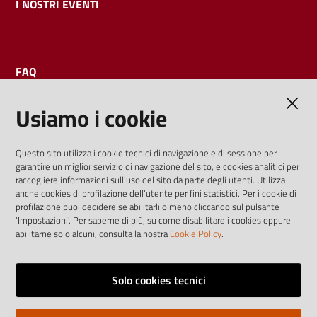
I NOSTRI EVENTI
FAQ
Usiamo i cookie
AMMINISTRAZIONE TRASPARENTE
Questo sito utilizza i cookie tecnici di navigazione e di sessione per
garantire un miglior servizio di navigazione del sito, e cookies analitici per
I dati personali pubblicati sono riutilizzabili solo alle condizioni
raccogliere informazioni sull'uso del sito da parte degli utenti. Utilizza
previste dalla direttiva comunitaria 2003/98/CE e dal d.lgs.
anche cookies di profilazione dell'utente per fini statistici. Per i cookie di
profilazione puoi decidere se abilitarli o meno cliccando sul pulsante
36/2006
'Impostazioni'. Per saperne di più, su come disabilitare i cookies oppure
abilitarne solo alcuni, consulta la nostra
Cookie Policy
.
Vai alla pagina
Media policy
Solo cookies tecnici
Note legali