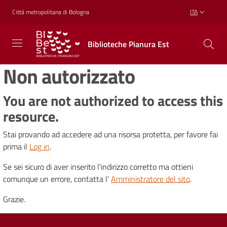
Vai al contenuto
Vai alla navigazione
Vai al footer
Città metropolitana di Bologna
ITA
Biblioteche
Biblioteche Pianura Est
Pianura
Est
Non autorizzato
CONOSCERE,
CREARE,
RICREARSI
You are not authorized to access this
resource.
Stai provando ad accedere ad una risorsa protetta, per favore fai
Biblioteche
prima il
Log in
.
Se sei sicuro di aver inserito l'indirizzo corretto ma ottieni
Cosa
comunque un errore, contatta l'
Amministratore del sito
.
offriamo
Grazie.